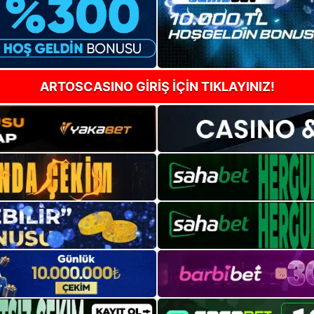
ARTOSCASINO GİRİŞ İÇİN TIKLAYINIZ!