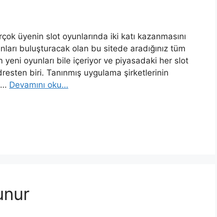
rçok üyenin slot oyunlarında iki katı kazanmasını
yunları buluşturacak olan bu sitede aradığınız tüm
en yeni oyunları bile içeriyor ve piyasadaki her slot
resten biri. Tanınmış uygulama şirketlerinin
r …
Devamını oku…
unur