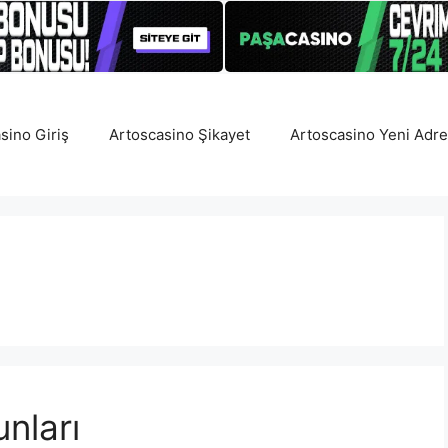
sino Giriş
Artoscasino Şikayet
Artoscasino Yeni Adre
nları