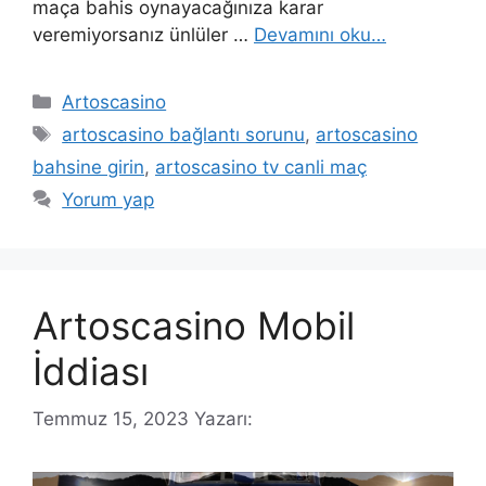
maça bahis oynayacağınıza karar
veremiyorsanız ünlüler …
Devamını oku…
Kategoriler
Artoscasino
Etiketler
artoscasino bağlantı sorunu
,
artoscasino
bahsine girin
,
artoscasino tv canli maç
Yorum yap
Artoscasino Mobil
İddiası
Temmuz 15, 2023
Yazarı: