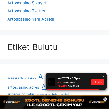
Artoscasino Şikayet
Artoscasino Twitter
Artoscasino Yeni Adresi
Etiket Bulutu
Artoscasino
adresi artoscasino
Artoscasino adresi
artoscasino adres
artoscasino bahis
artoscasino bahis dersleri
×
Artoscasino bahis sitesi