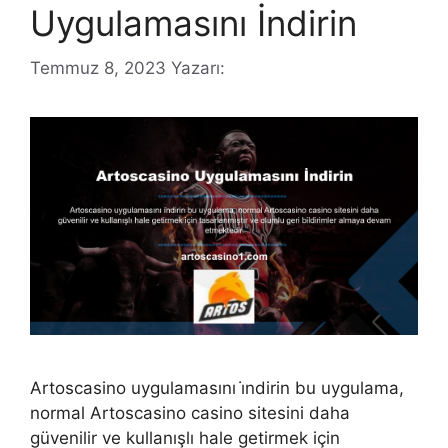
Uygulamasını İndirin
Temmuz 8, 2023
Yazarı:
Artoscasino uygulamasını i̇ndirin bu uygulama,
normal Artoscasino casino sitesini daha
güvenilir ve kullanışlı hale getirmek için