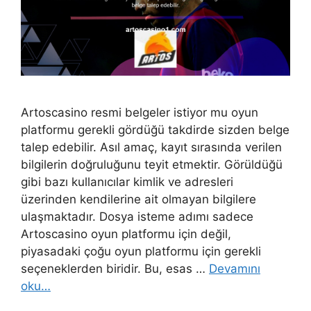
Artoscasino resmi belgeler istiyor mu oyun
platformu gerekli gördüğü takdirde sizden belge
talep edebilir. Asıl amaç, kayıt sırasında verilen
bilgilerin doğruluğunu teyit etmektir. Görüldüğü
gibi bazı kullanıcılar kimlik ve adresleri
üzerinden kendilerine ait olmayan bilgilere
ulaşmaktadır. Dosya isteme adımı sadece
Artoscasino oyun platformu için değil,
piyasadaki çoğu oyun platformu için gerekli
seçeneklerden biridir. Bu, esas …
Devamını
oku…