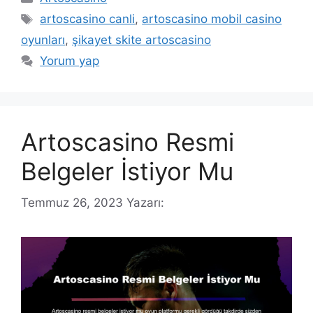
Etiketler
artoscasino canli
,
artoscasino mobil casino
oyunları
,
şikayet skite artoscasino
Yorum yap
Artoscasino Resmi
Belgeler İstiyor Mu
Temmuz 26, 2023
Yazarı: