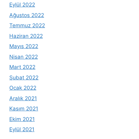
Eylül 2022
Ağustos 2022
Temmuz 2022
Haziran 2022
Mayıs 2022
Nisan 2022
Mart 2022
Şubat 2022
Ocak 2022
Aralık 2021
Kasım 2021
Ekim 2021
Eylül 2021