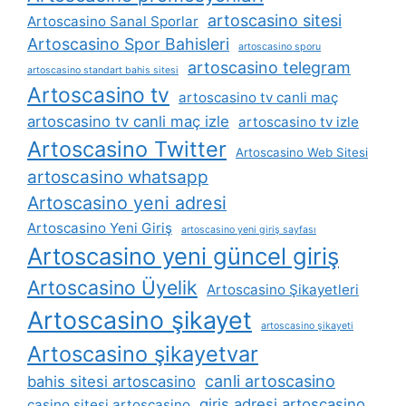
artoscasino sitesi
Artoscasino Sanal Sporlar
Artoscasino Spor Bahisleri
artoscasino sporu
artoscasino telegram
artoscasino standart bahis sitesi
Artoscasino tv
artoscasino tv canli maç
artoscasino tv canli maç izle
artoscasino tv izle
Artoscasino Twitter
Artoscasino Web Sitesi
artoscasino whatsapp
Artoscasino yeni adresi
Artoscasino Yeni Giriş
artoscasino yeni giriş sayfası
Artoscasino yeni güncel giriş
Artoscasino Üyelik
Artoscasino Şikayetleri
Artoscasino şikayet
artoscasino şikayeti
Artoscasino şikayetvar
canli artoscasino
bahis sitesi artoscasino
giris adresi artoscasino
casino sitesi artoscasino