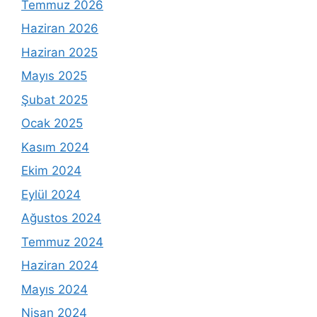
Temmuz 2026
Haziran 2026
Haziran 2025
Mayıs 2025
Şubat 2025
Ocak 2025
Kasım 2024
Ekim 2024
Eylül 2024
Ağustos 2024
Temmuz 2024
Haziran 2024
Mayıs 2024
Nisan 2024