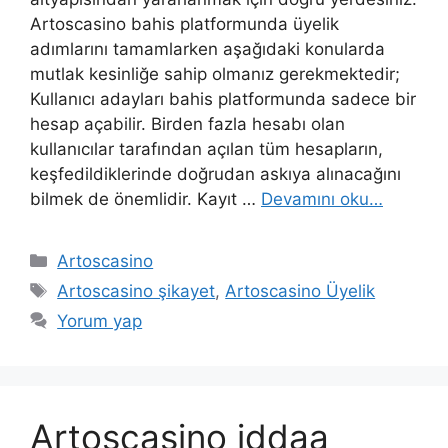
Artoscasino bahis platformunda üyelik
adımlarını tamamlarken aşağıdaki konularda
mutlak kesinliğe sahip olmanız gerekmektedir;
Kullanıcı adayları bahis platformunda sadece bir
hesap açabilir. Birden fazla hesabı olan
kullanıcılar tarafından açılan tüm hesapların,
keşfedildiklerinde doğrudan askıya alınacağını
bilmek de önemlidir. Kayıt …
Devamını oku…
Kategoriler
Artoscasino
Etiketler
Artoscasino şikayet
,
Artoscasino Üyelik
Yorum yap
Artoscasino iddaa