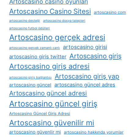
Artoscasino casino oyunları
Artoscasino Casino Sitesi
artoscasino com
artoscasino desteği
artoscasino dosya talepleri
artoscasino futbol ödülleri
Artoscasino gerçek adresi
artoscasino girisi
artoscasino gerçek zamanlı canlı
Artoscasino giriş
artoscasino giris twitter
Artoscasino giriş adresi
Artoscasino giriş yap
artoscasino giriş bağlantısı
artoscasino güncel adres
artoscasino güncel
Artoscasino güncel adresi
Artoscasino güncel giriş
Artoscasino Güncel Giriş Adresi
Artoscasino güvenilir mi
artoscasino güvenlir mi
artoscasino hakkında yorumlar