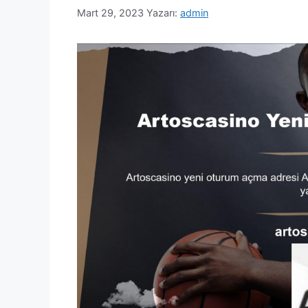
Mart 29, 2023
Yazarı:
admin