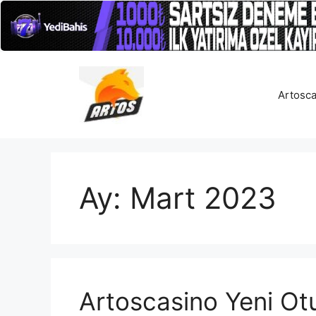
İçeriğe
atla
Artosca
Ay:
Mart 2023
Artoscasino Yeni O