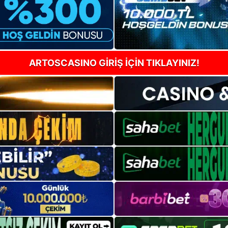
ARTOSCASINO GİRİŞ İÇİN TIKLAYINIZ!