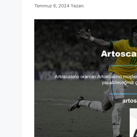
Temmuz 6, 2024
Yazarı: