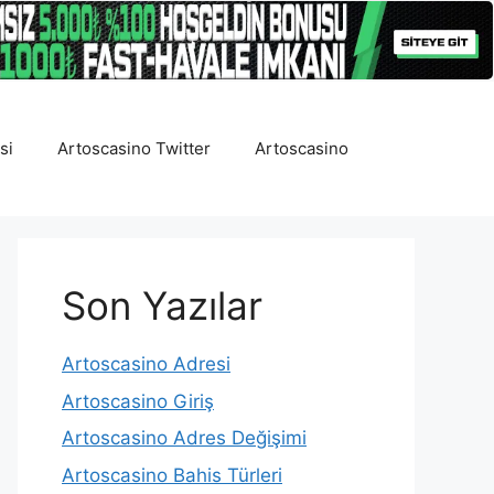
si
Artoscasino Twitter
Artoscasino
Son Yazılar
Artoscasino Adresi
Artoscasino Giriş
Artoscasino Adres Değişimi
Artoscasino Bahis Türleri