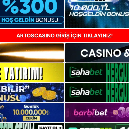
ARTOSCASINO GİRİŞ İÇİN TIKLAYINIZ!