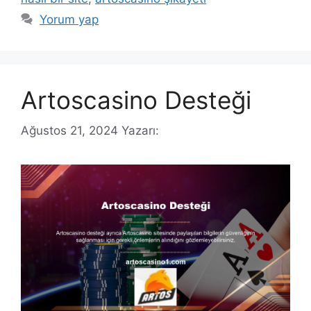
Yorum yap
Artoscasino Desteği
Ağustos 21, 2024
Yazarı: