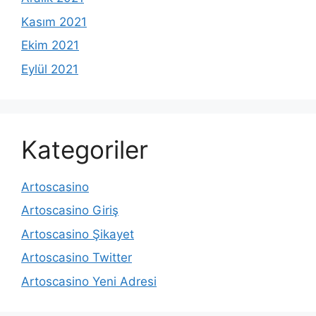
Kasım 2021
Ekim 2021
Eylül 2021
Kategoriler
Artoscasino
Artoscasino Giriş
Artoscasino Şikayet
Artoscasino Twitter
Artoscasino Yeni Adresi