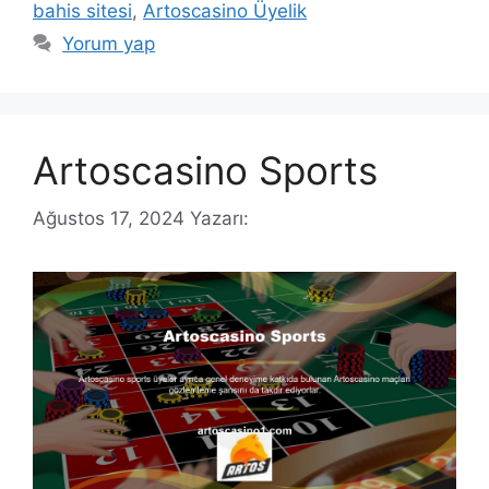
bahis sitesi
,
Artoscasino Üyelik
Yorum yap
Artoscasino Sports
Ağustos 17, 2024
Yazarı: