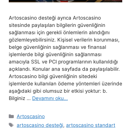
Artoscasino desteği ayrıca Artoscasino
sitesinde paylaşılan bilgilerin güvenliğinin
sağlanması için gerekli önlemlerin alındığını
gözlemleyebilirsiniz. Kişisel verilerin korunması,
belge güvenliğinin sağlanması ve finansal
işlemlerde bilgi güvenliğinin sağlanması
amacıyla SSL ve PCI programlarının kullanıldığı
açıklandı. Konular ana sayfada da paylaşılabilir.
Artoscasino bilgi güvenliğinin sitedeki
işlemlerde kullanılan ödeme yöntemleri üzerinde
aşağıdaki gibi olumsuz bir etkisi yoktur: b.
Bilginiz …
Devamını oku…
Kategoriler
Artoscasino
Etiketler
artoscasino desteği
,
artoscasino standart