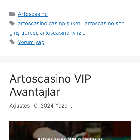
Kategoriler
Artoscasino
Etiketler
artoscasino casino şirketi
,
artoscasino son
giriş adresi
,
artoscasino tv izle
Yorum yap
Artoscasino VIP
Avantajlar
Ağustos 10, 2024
Yazarı: