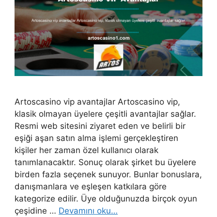
Artoscasino vip avantajlar Artoscasino vip,
klasik olmayan üyelere çeşitli avantajlar sağlar.
Resmi web sitesini ziyaret eden ve belirli bir
eşiği aşan satın alma işlemi gerçekleştiren
kişiler her zaman özel kullanıcı olarak
tanımlanacaktır. Sonuç olarak şirket bu üyelere
birden fazla seçenek sunuyor. Bunlar bonuslara,
danışmanlara ve eşleşen katkılara göre
kategorize edilir. Üye olduğunuzda birçok oyun
çeşidine …
Devamını oku…