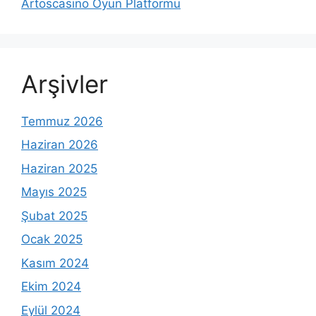
Artoscasino Oyun Platformu
Arşivler
Temmuz 2026
Haziran 2026
Haziran 2025
Mayıs 2025
Şubat 2025
Ocak 2025
Kasım 2024
Ekim 2024
Eylül 2024