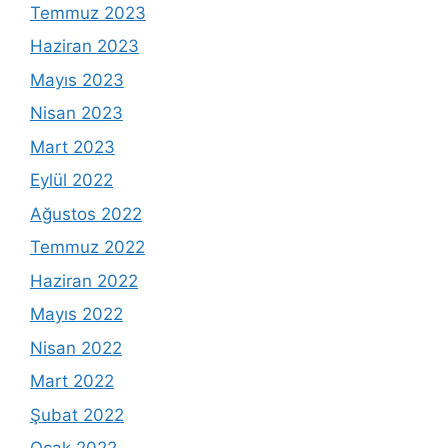
Temmuz 2023
Haziran 2023
Mayıs 2023
Nisan 2023
Mart 2023
Eylül 2022
Ağustos 2022
Temmuz 2022
Haziran 2022
Mayıs 2022
Nisan 2022
Mart 2022
Şubat 2022