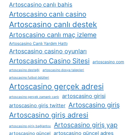
Artoscasino canlı bahis
Artoscasino canlı casino
Artoscasino canlı destek
Artoscasino canlı maç izleme
Artoscasino Canlı Yardım Hattı
Artoscasino casino oyunları
Artoscasino Casino Sitesi
artoscasino com
artoscasino desteği
artoscasino dosya talepleri
artoscasino futbol ödülleri
Artoscasino gerçek adresi
artoscasino girisi
artoscasino gerçek zamanlı canlı
Artoscasino giriş
artoscasino giris twitter
Artoscasino giriş adresi
Artoscasino giriş yap
artoscasino giriş bağlantısı
artoscasino güncel adres
artoscasino güncel