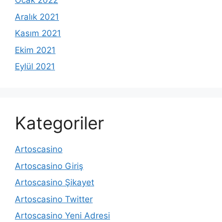
Ocak 2022
Aralık 2021
Kasım 2021
Ekim 2021
Eylül 2021
Kategoriler
Artoscasino
Artoscasino Giriş
Artoscasino Şikayet
Artoscasino Twitter
Artoscasino Yeni Adresi