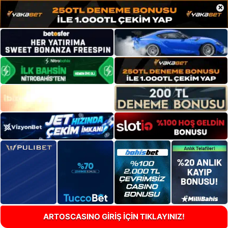
×
ARTOSCASINO GİRİŞ İÇİN TIKLAYINIZ!