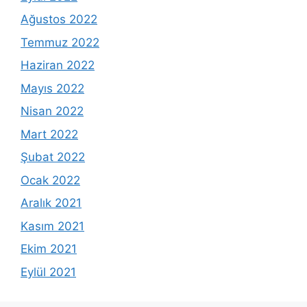
Ağustos 2022
Temmuz 2022
Haziran 2022
Mayıs 2022
Nisan 2022
Mart 2022
Şubat 2022
Ocak 2022
Aralık 2021
Kasım 2021
Ekim 2021
Eylül 2021