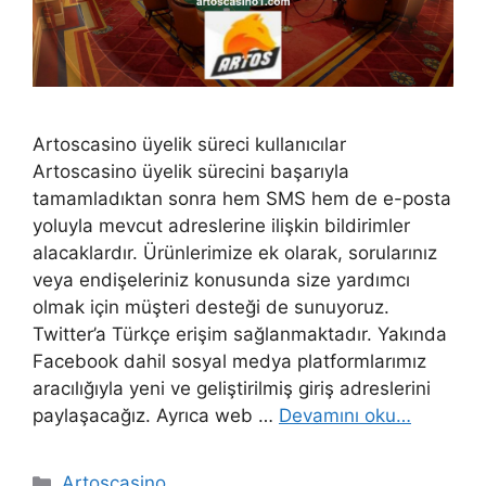
Artoscasino üyelik süreci kullanıcılar
Artoscasino üyelik sürecini başarıyla
tamamladıktan sonra hem SMS hem de e-posta
yoluyla mevcut adreslerine ilişkin bildirimler
alacaklardır. Ürünlerimize ek olarak, sorularınız
veya endişeleriniz konusunda size yardımcı
olmak için müşteri desteği de sunuyoruz.
Twitter’a Türkçe erişim sağlanmaktadır. Yakında
Facebook dahil sosyal medya platformlarımız
aracılığıyla yeni ve geliştirilmiş giriş adreslerini
paylaşacağız. Ayrıca web …
Devamını oku…
Kategoriler
Artoscasino