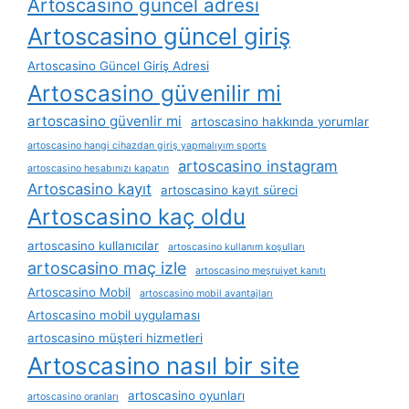
Artoscasino güncel adresi
Artoscasino güncel giriş
Artoscasino Güncel Giriş Adresi
Artoscasino güvenilir mi
artoscasino güvenlir mi
artoscasino hakkında yorumlar
artoscasino hangi cihazdan giriş yapmalıyım sports
artoscasino instagram
artoscasino hesabınızı kapatın
Artoscasino kayıt
artoscasino kayıt süreci
Artoscasino kaç oldu
artoscasino kullanıcılar
artoscasino kullanım koşulları
artoscasino maç izle
artoscasino meşruiyet kanıtı
Artoscasino Mobil
artoscasino mobil avantajları
Artoscasino mobil uygulaması
artoscasino müşteri hizmetleri
Artoscasino nasıl bir site
artoscasino oyunları
artoscasino oranları