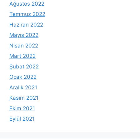
Ağustos 2022
Temmuz 2022
Haziran 2022
Mayıs 2022
Nisan 2022
Mart 2022
Şubat 2022
Ocak 2022
Aralık 2021
Kasım 2021
Ekim 2021
Eylül 2021