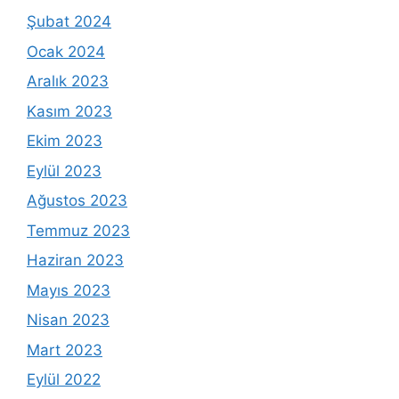
Şubat 2024
Ocak 2024
Aralık 2023
Kasım 2023
Ekim 2023
Eylül 2023
Ağustos 2023
Temmuz 2023
Haziran 2023
Mayıs 2023
Nisan 2023
Mart 2023
Eylül 2022