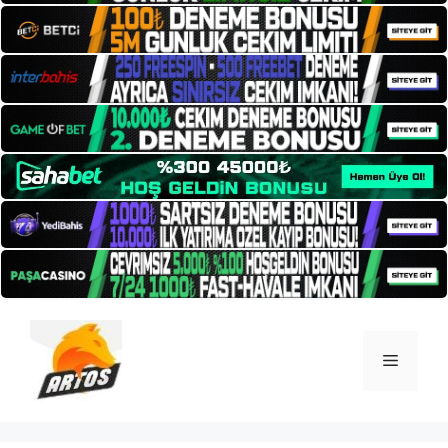
İçeriğe
atla
Menü