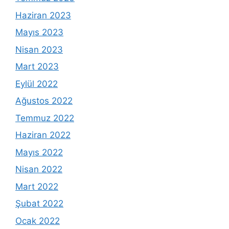
Haziran 2023
Mayıs 2023
Nisan 2023
Mart 2023
Eylül 2022
Ağustos 2022
Temmuz 2022
Haziran 2022
Mayıs 2022
Nisan 2022
Mart 2022
Şubat 2022
Ocak 2022