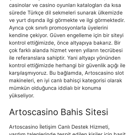
casinolar ve casino oyunları katalogları da kısa
sürede Türkçe dil sekmeleri sunarak ülkemizde
ve yurt dışında ilgi görmekte ve ilgi görmektedir.
Ayrıca çok sınırlı promosyonlarla üyelerini
kendine çekiyor. Güven engelleme için bir siteyi
kontrol ettiğimizde, önce altyapıya bakarız. Bir
çok farklı alanda hizmet veren yılların tecrübesi
ile referanslara sahiptir. Yani altyapı yönünden
kontrol ettiğimizde herhangi bir güvenlik açığı ile
karşılaşmıyoruz. Bu bağlamda, Artoscasino slot
makineleri, en iyi canlı bahisçi kategorisi olarak
mümkün olduğunca iddialı bir konuma
yükseliyor.
Artoscasino Bahis Sitesi
Artoscasino İletişim Canlı Destek Hizmeti,
yardım taleplerinde tespit edilen kişiler için basit