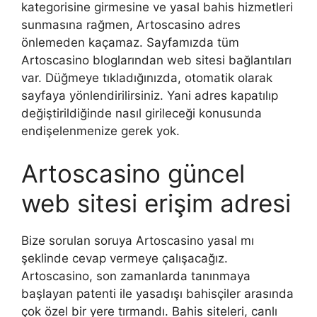
kategorisine girmesine ve yasal bahis hizmetleri
sunmasına rağmen, Artoscasino adres
önlemeden kaçamaz. Sayfamızda tüm
Artoscasino bloglarından web sitesi bağlantıları
var. Düğmeye tıkladığınızda, otomatik olarak
sayfaya yönlendirilirsiniz. Yani adres kapatılıp
değiştirildiğinde nasıl girileceği konusunda
endişelenmenize gerek yok.
Artoscasino güncel
web sitesi erişim adresi
Bize sorulan soruya Artoscasino yasal mı
şeklinde cevap vermeye çalışacağız.
Artoscasino, son zamanlarda tanınmaya
başlayan patenti ile yasadışı bahisçiler arasında
çok özel bir yere tırmandı. Bahis siteleri, canlı