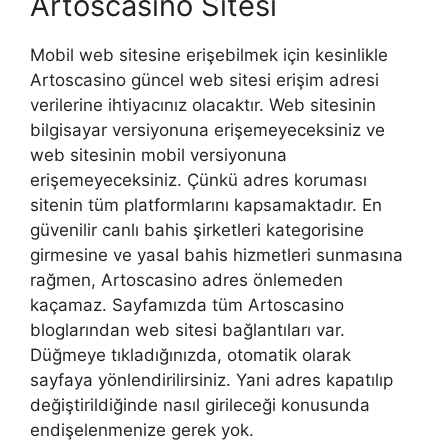
Artoscasino Sitesi
Mobil web sitesine erişebilmek için kesinlikle
Artoscasino güncel web sitesi erişim adresi
verilerine ihtiyacınız olacaktır. Web sitesinin
bilgisayar versiyonuna erişemeyeceksiniz ve
web sitesinin mobil versiyonuna
erişemeyeceksiniz. Çünkü adres koruması
sitenin tüm platformlarını kapsamaktadır. En
güvenilir canlı bahis şirketleri kategorisine
girmesine ve yasal bahis hizmetleri sunmasına
rağmen, Artoscasino adres önlemeden
kaçamaz. Sayfamızda tüm Artoscasino
bloglarından web sitesi bağlantıları var.
Düğmeye tıkladığınızda, otomatik olarak
sayfaya yönlendirilirsiniz. Yani adres kapatılıp
değiştirildiğinde nasıl girileceği konusunda
endişelenmenize gerek yok.