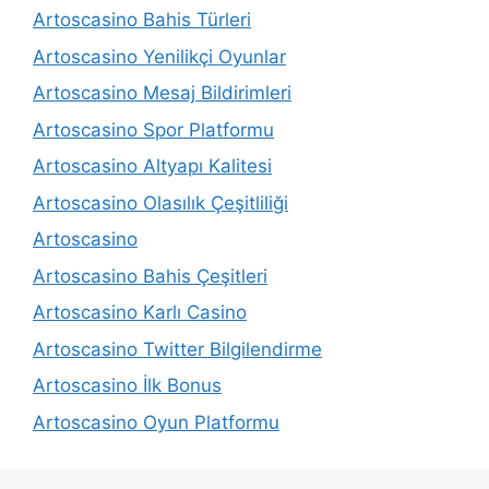
Artoscasino Bahis Türleri
Artoscasino Yenilikçi Oyunlar
Artoscasino Mesaj Bildirimleri
Artoscasino Spor Platformu
Artoscasino Altyapı Kalitesi
Artoscasino Olasılık Çeşitliliği
Artoscasino
Artoscasino Bahis Çeşitleri
Artoscasino Karlı Casino
Artoscasino Twitter Bilgilendirme
Artoscasino İlk Bonus
Artoscasino Oyun Platformu