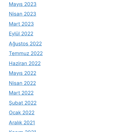
Mayıs 2023
Nisan 2023
Mart 2023
Eylül 2022
Ağustos 2022
Temmuz 2022
Haziran 2022
Mayıs 2022
Nisan 2022
Mart 2022
Şubat 2022
Ocak 2022
Aralık 2021