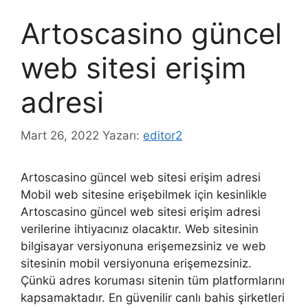
Artoscasino güncel
web sitesi erişim
adresi
Mart 26, 2022
Yazarı:
editor2
Artoscasino güncel web sitesi erişim adresi
Mobil web sitesine erişebilmek için kesinlikle
Artoscasino güncel web sitesi erişim adresi
verilerine ihtiyacınız olacaktır. Web sitesinin
bilgisayar versiyonuna erişemezsiniz ve web
sitesinin mobil versiyonuna erişemezsiniz.
Çünkü adres koruması sitenin tüm platformlarını
kapsamaktadır. En güvenilir canlı bahis şirketleri