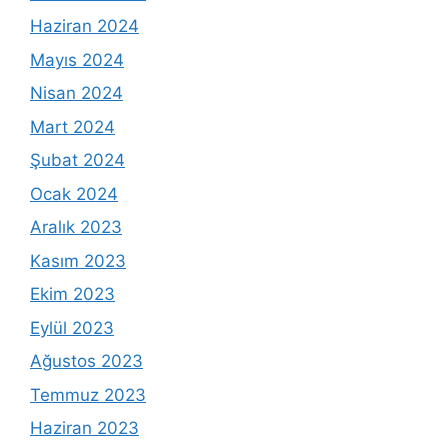
Haziran 2024
Mayıs 2024
Nisan 2024
Mart 2024
Şubat 2024
Ocak 2024
Aralık 2023
Kasım 2023
Ekim 2023
Eylül 2023
Ağustos 2023
Temmuz 2023
Haziran 2023