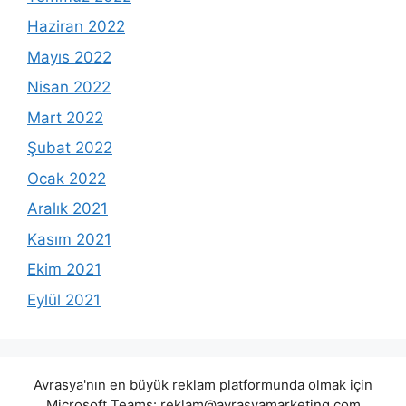
Haziran 2022
Mayıs 2022
Nisan 2022
Mart 2022
Şubat 2022
Ocak 2022
Aralık 2021
Kasım 2021
Ekim 2021
Eylül 2021
Avrasya'nın en büyük reklam platformunda olmak için
Microsoft Teams:
reklam@avrasyamarketing.com