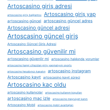
Artoscasino giriş adresi
Artoscasino giriş yap
artoscasino giriş bağlantısı
artoscasino güncel adres
artoscasino güncel
Artoscasino güncel adresi
Artoscasino güncel giriş
Artoscasino Güncel Giriş Adresi
Artoscasino güvenilir mi
artoscasino güvenlir mi
artoscasino hakkında yorumlar
artoscasino hangi cihazdan giriş yapmalıyım sports
artoscasino instagram
artoscasino hesabınızı kapatın
Artoscasino kayıt
artoscasino kayıt süreci
Artoscasino kaç oldu
artoscasino kullanıcılar
artoscasino kullanım koşulları
artoscasino maç izle
artoscasino meşruiyet kanıtı
Artoscasino Mobil
artoscasino mobil avantajları