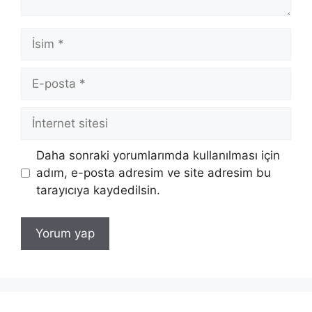
İsim
E-
posta
İnternet
sitesi
Daha sonraki yorumlarımda kullanılması için
adım, e-posta adresim ve site adresim bu
tarayıcıya kaydedilsin.