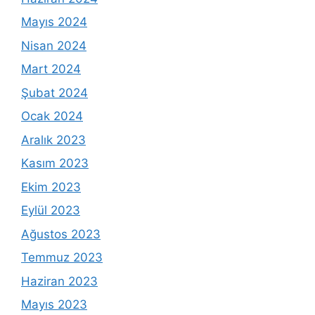
Mayıs 2024
Nisan 2024
Mart 2024
Şubat 2024
Ocak 2024
Aralık 2023
Kasım 2023
Ekim 2023
Eylül 2023
Ağustos 2023
Temmuz 2023
Haziran 2023
Mayıs 2023