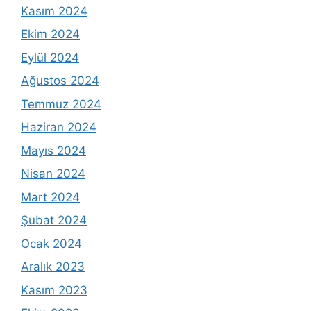
Kasım 2024
Ekim 2024
Eylül 2024
Ağustos 2024
Temmuz 2024
Haziran 2024
Mayıs 2024
Nisan 2024
Mart 2024
Şubat 2024
Ocak 2024
Aralık 2023
Kasım 2023