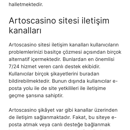
halletmektedir.
Artoscasino sitesi iletişim
kanalları
Artoscasino sitesi iletişim kanalları kullanıcıların
problemlerinizi basitçe çözmesi açısından birçok
alternatif içermektedir. Bunlardan en önemlisi
7/24 hizmet veren canlı destek ekibidir.
Kullanıcılar birçok şikayetlerini buradan
bildirebilmektedir. Bunun dışında kullanıcılar e-
posta yolu ile de site yetkilileri ile iletişime
geçme şansına sahiptir.
Artoscasino şikâyet var gibi kanallar üzerinden
de iletişim sağlanmaktadır. Fakat, bu siteye e-
posta atmak veya canlı desteğe bağlanmak