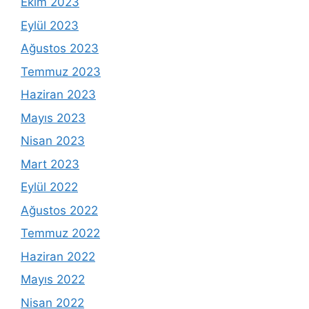
Ekim 2023
Eylül 2023
Ağustos 2023
Temmuz 2023
Haziran 2023
Mayıs 2023
Nisan 2023
Mart 2023
Eylül 2022
Ağustos 2022
Temmuz 2022
Haziran 2022
Mayıs 2022
Nisan 2022