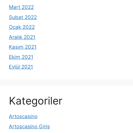
Mart 2022
Şubat 2022
Ocak 2022
Aralık 2021
Kasım 2021
Ekim 2021
Eylül 2021
Kategoriler
Artoscasino
Artoscasino Giriş