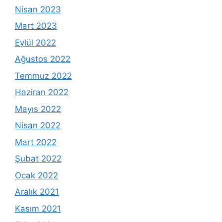
Nisan 2023
Mart 2023
Eylül 2022
Ağustos 2022
Temmuz 2022
Haziran 2022
Mayıs 2022
Nisan 2022
Mart 2022
Şubat 2022
Ocak 2022
Aralık 2021
Kasım 2021