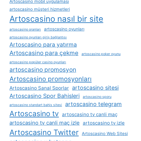
Artoscasino mobil uygulaması
artoscasino müşteri hizmetleri
Artoscasino nasıl bir site
artoscasino oyunları
artoscasino oranları
artoscasino oyunları giriş bağlantısı
Artoscasino para yatırma
Artoscasino para çekme
artoscasino poker oyunu
artoscasino popüler casino oyunları
artoscasino promosyon
Artoscasino promosyonları
artoscasino sitesi
Artoscasino Sanal Sporlar
Artoscasino Spor Bahisleri
artoscasino sporu
artoscasino telegram
artoscasino standart bahis sitesi
Artoscasino tv
artoscasino tv canli maç
artoscasino tv canli maç izle
artoscasino tv izle
Artoscasino Twitter
Artoscasino Web Sitesi