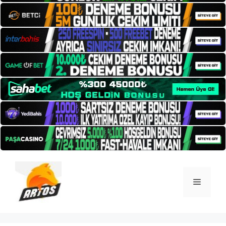
İçeriğe
atla
Menü