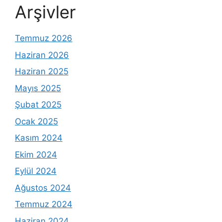
Arşivler
Temmuz 2026
Haziran 2026
Haziran 2025
Mayıs 2025
Şubat 2025
Ocak 2025
Kasım 2024
Ekim 2024
Eylül 2024
Ağustos 2024
Temmuz 2024
Haziran 2024