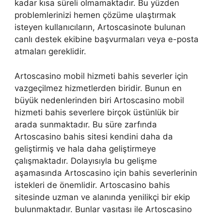
kadar kısa süreli olmamaktadır. Bu yüzden
problemlerinizi hemen çözüme ulaştırmak
isteyen kullanıcıların, Artoscasinote bulunan
canlı destek ekibine başvurmaları veya e-posta
atmaları gereklidir.
Artoscasino mobil hizmeti bahis severler için
vazgeçilmez hizmetlerden biridir. Bunun en
büyük nedenlerinden biri Artoscasino mobil
hizmeti bahis severlere birçok üstünlük bir
arada sunmaktadır. Bu süre zarfında
Artoscasino bahis sitesi kendini daha da
geliştirmiş ve hala daha geliştirmeye
çalışmaktadır. Dolayısıyla bu gelişme
aşamasında Artoscasino için bahis severlerinin
istekleri de önemlidir. Artoscasino bahis
sitesinde uzman ve alanında yenilikçi bir ekip
bulunmaktadır. Bunlar vasıtası ile Artoscasino