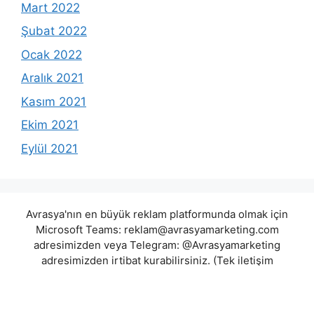
Mart 2022
Şubat 2022
Ocak 2022
Aralık 2021
Kasım 2021
Ekim 2021
Eylül 2021
Avrasya'nın en büyük reklam platformunda olmak için
Microsoft Teams:
reklam@avrasyamarketing.com
adresimizden veya Telegram: @Avrasyamarketing
adresimizden irtibat kurabilirsiniz. (Tek iletişim
adreslerimiz teams / telegram ve mail adresimizdir.
Harici hiçbir iletişim adresimiz bulunmamaktadır.
Lütfen itibar etmeyiniz.) Türkiye yasalarına göre 7258