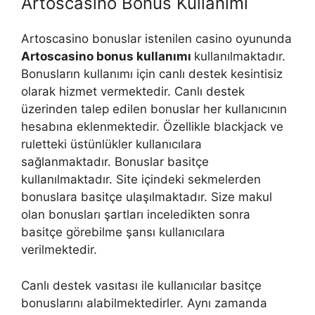
Artoscasino Bonus Kullanımı
Artoscasino bonuslar istenilen casino oyununda
Artoscasino bonus kullanımı
kullanılmaktadır.
Bonusların kullanımı için canlı destek kesintisiz
olarak hizmet vermektedir. Canlı destek
üzerinden talep edilen bonuslar her kullanıcının
hesabına eklenmektedir. Özellikle blackjack ve
ruletteki üstünlükler kullanıcılara
sağlanmaktadır. Bonuslar basitçe
kullanılmaktadır. Site içindeki sekmelerden
bonuslara basitçe ulaşılmaktadır. Size makul
olan bonusları şartları inceledikten sonra
basitçe görebilme şansı kullanıcılara
verilmektedir.
Canlı destek vasıtası ile kullanıcılar basitçe
bonuslarını alabilmektedirler. Aynı zamanda