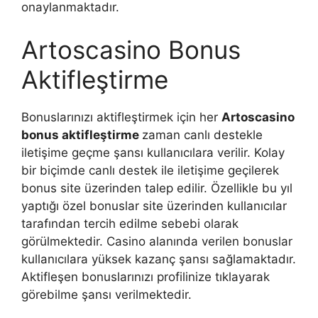
onaylanmaktadır.
Artoscasino Bonus
Aktifleştirme
Bonuslarınızı aktifleştirmek için her
Artoscasino
bonus aktifleştirme
zaman canlı destekle
iletişime geçme şansı kullanıcılara verilir. Kolay
bir biçimde canlı destek ile iletişime geçilerek
bonus site üzerinden talep edilir. Özellikle bu yıl
yaptığı özel bonuslar site üzerinden kullanıcılar
tarafından tercih edilme sebebi olarak
görülmektedir. Casino alanında verilen bonuslar
kullanıcılara yüksek kazanç şansı sağlamaktadır.
Aktifleşen bonuslarınızı profilinize tıklayarak
görebilme şansı verilmektedir.