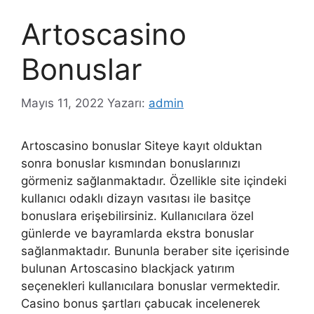
Artoscasino
Bonuslar
Mayıs 11, 2022
Yazarı:
admin
Artoscasino bonuslar Siteye kayıt olduktan
sonra bonuslar kısmından bonuslarınızı
görmeniz sağlanmaktadır. Özellikle site içindeki
kullanıcı odaklı dizayn vasıtası ile basitçe
bonuslara erişebilirsiniz. Kullanıcılara özel
günlerde ve bayramlarda ekstra bonuslar
sağlanmaktadır. Bununla beraber site içerisinde
bulunan Artoscasino blackjack yatırım
seçenekleri kullanıcılara bonuslar vermektedir.
Casino bonus şartları çabucak incelenerek