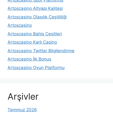
Artoscasino Altyapı Kalitesi
Artoscasino Olasılık Çeşitliliği
Artoscasino
Artoscasino Bahis Çeşitleri
Artoscasino Karlı Casino
Artoscasino Twitter Bilgilendirme
Artoscasino İlk Bonus
Artoscasino Oyun Platformu
Arşivler
Temmuz 2026