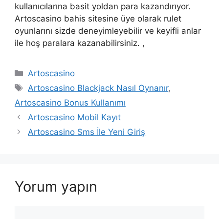
kullanıcılarına basit yoldan para kazandırıyor.
Artoscasino bahis sitesine üye olarak rulet
oyunlarını sizde deneyimleyebilir ve keyifli anlar
ile hoş paralara kazanabilirsiniz. ,
Kategoriler
Artoscasino
Etiketler
Artoscasino Blackjack Nasıl Oynanır
,
Artoscasino Bonus Kullanımı
Yazı
Artoscasino Mobil Kayıt
dolaşımı
Artoscasino Sms İle Yeni Giriş
Yorum yapın
Yorum