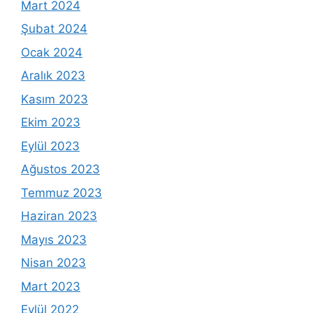
Mart 2024
Şubat 2024
Ocak 2024
Aralık 2023
Kasım 2023
Ekim 2023
Eylül 2023
Ağustos 2023
Temmuz 2023
Haziran 2023
Mayıs 2023
Nisan 2023
Mart 2023
Eylül 2022