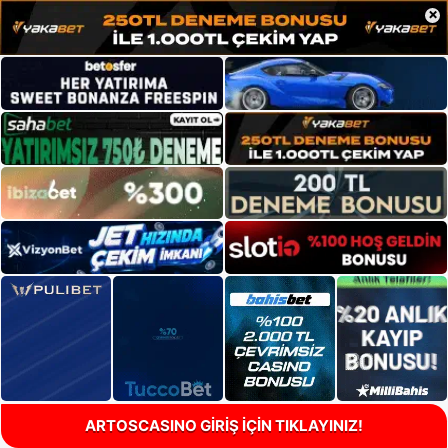
×
ARTOSCASINO GİRİŞ İÇİN TIKLAYINIZ!