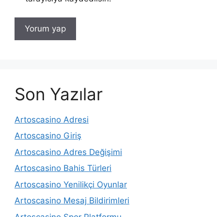
Son Yazılar
Artoscasino Adresi
Artoscasino Giriş
Artoscasino Adres Değişimi
Artoscasino Bahis Türleri
Artoscasino Yenilikçi Oyunlar
Artoscasino Mesaj Bildirimleri
Artoscasino Spor Platformu