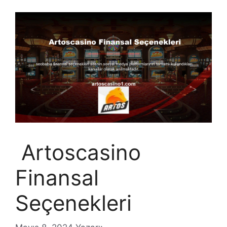
Artoscasino
Finansal
Seçenekleri