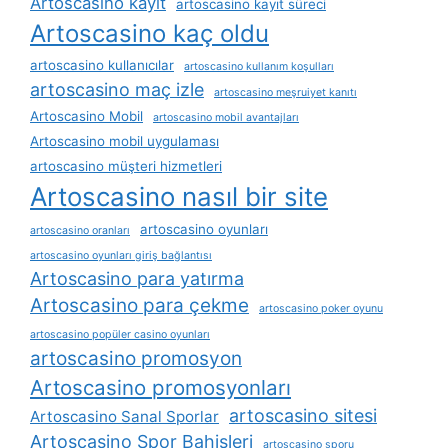
Artoscasino kayıt
artoscasino kayıt süreci
Artoscasino kaç oldu
artoscasino kullanıcılar
artoscasino kullanım koşulları
artoscasino maç izle
artoscasino meşruiyet kanıtı
Artoscasino Mobil
artoscasino mobil avantajları
Artoscasino mobil uygulaması
artoscasino müşteri hizmetleri
Artoscasino nasıl bir site
artoscasino oyunları
artoscasino oranları
artoscasino oyunları giriş bağlantısı
Artoscasino para yatırma
Artoscasino para çekme
artoscasino poker oyunu
artoscasino popüler casino oyunları
artoscasino promosyon
Artoscasino promosyonları
artoscasino sitesi
Artoscasino Sanal Sporlar
Artoscasino Spor Bahisleri
artoscasino sporu