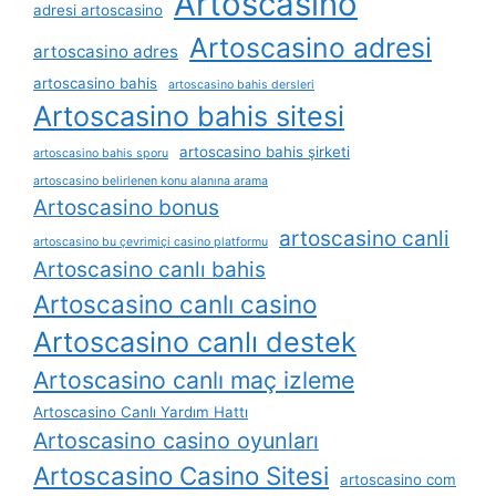
Artoscasino
adresi artoscasino
Artoscasino adresi
artoscasino adres
artoscasino bahis
artoscasino bahis dersleri
Artoscasino bahis sitesi
artoscasino bahis şirketi
artoscasino bahis sporu
artoscasino belirlenen konu alanına arama
Artoscasino bonus
artoscasino canli
artoscasino bu çevrimiçi casino platformu
Artoscasino canlı bahis
Artoscasino canlı casino
Artoscasino canlı destek
Artoscasino canlı maç izleme
Artoscasino Canlı Yardım Hattı
Artoscasino casino oyunları
Artoscasino Casino Sitesi
artoscasino com