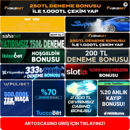
×
ARTOSCASINO GİRİŞ İÇİN TIKLAYINIZ!