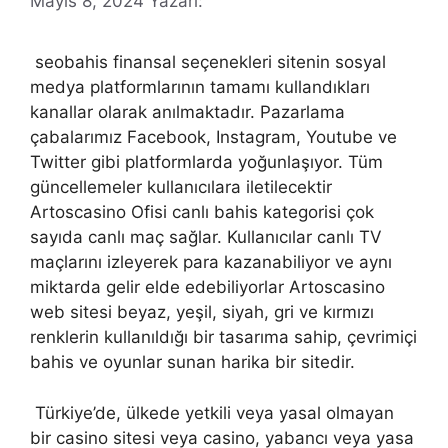
Mayıs 8, 2024
Yazarı:
seobahis finansal seçenekleri sitenin sosyal
medya platformlarının tamamı kullandıkları
kanallar olarak anılmaktadır. Pazarlama
çabalarımız Facebook, Instagram, Youtube ve
Twitter gibi platformlarda yoğunlaşıyor. Tüm
güncellemeler kullanıcılara iletilecektir
Artoscasino Ofisi canlı bahis kategorisi çok
sayıda canlı maç sağlar. Kullanıcılar canlı TV
maçlarını izleyerek para kazanabiliyor ve aynı
miktarda gelir elde edebiliyorlar Artoscasino
web sitesi beyaz, yeşil, siyah, gri ve kırmızı
renklerin kullanıldığı bir tasarıma sahip, çevrimiçi
bahis ve oyunlar sunan harika bir sitedir.
Türkiye’de, ülkede yetkili veya yasal olmayan
bir casino sitesi veya casino, yabancı veya yasa