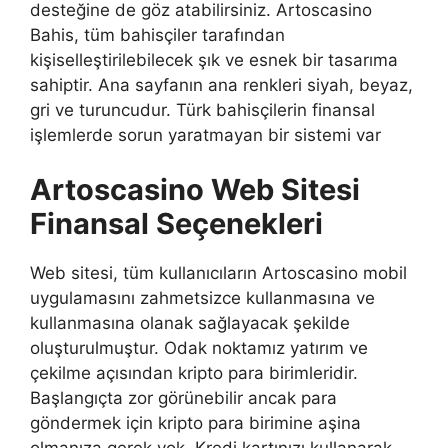
desteğine de göz atabilirsiniz. Artoscasino
Bahis, tüm bahisçiler tarafından
kişiselleştirilebilecek şık ve esnek bir tasarıma
sahiptir. Ana sayfanın ana renkleri siyah, beyaz,
gri ve turuncudur. Türk bahisçilerin finansal
işlemlerde sorun yaratmayan bir sistemi var
Artoscasino Web Sitesi
Finansal Seçenekleri
Web sitesi, tüm kullanıcıların Artoscasino mobil
uygulamasını zahmetsizce kullanmasına ve
kullanmasına olanak sağlayacak şekilde
oluşturulmuştur. Odak noktamız yatırım ve
çekilme açısından kripto para birimleridir.
Başlangıçta zor görünebilir ancak para
göndermek için kripto para birimine aşina