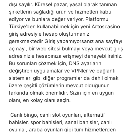
dışı sayılır. Küresel pazar, yasal olarak tanınan
şirketlerin sağladığı ürün ve hizmetleri kabul
ediyor ve bunlara değer veriyor. Platformu
Türkiye’den kullanabilmek için yeni Artoscasino
giriş adresiyle hesap oluşturmanız
gerekmektedir Giriş yapamıyorsanız ana sayfayı
açmayı, bir web sitesi bulmayı veya mevcut giriş
adresinizle hesabınıza erişmeyi deneyebilirsiniz.
Bu sorunları çözmek için, DNS ayarlarını
değiştiren uygulamalar ve VPNler ve bağlantı
sistemleri gibi diğer programlar da dahil olmak
üzere çeşitli çözümlerin mevcut olduğunun
farkında olmak önemlidir. Sizin için en uygun
olanı, en kolay olanı seçin.
Canlı bingo, canlı slot oyunları, alternatif
bahisler, spor bahisleri, sanal bahisler, canlı
oyunlar, araba oyunları gibi tüm hizmetlerden