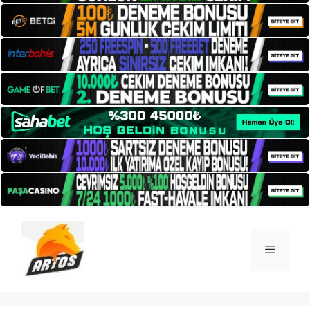
İçeriğe
atla
Menü