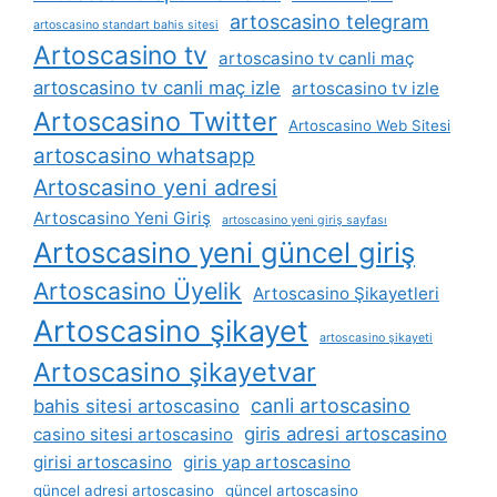
artoscasino telegram
artoscasino standart bahis sitesi
Artoscasino tv
artoscasino tv canli maç
artoscasino tv canli maç izle
artoscasino tv izle
Artoscasino Twitter
Artoscasino Web Sitesi
artoscasino whatsapp
Artoscasino yeni adresi
Artoscasino Yeni Giriş
artoscasino yeni giriş sayfası
Artoscasino yeni güncel giriş
Artoscasino Üyelik
Artoscasino Şikayetleri
Artoscasino şikayet
artoscasino şikayeti
Artoscasino şikayetvar
canli artoscasino
bahis sitesi artoscasino
giris adresi artoscasino
casino sitesi artoscasino
girisi artoscasino
giris yap artoscasino
güncel adresi artoscasino
güncel artoscasino