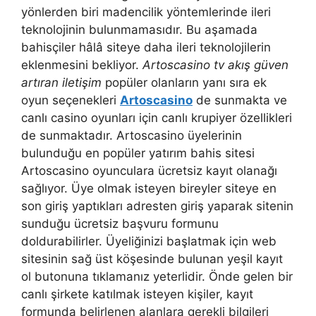
yönlerden biri madencilik yöntemlerinde ileri
teknolojinin bulunmamasıdır. Bu aşamada
bahisçiler hâlâ siteye daha ileri teknolojilerin
eklenmesini bekliyor.
Artoscasino tv akış güven
artıran iletişim
popüler olanların yanı sıra ek
oyun seçenekleri
Artoscasino
de sunmakta ve
canlı casino oyunları için canlı krupiyer özellikleri
de sunmaktadır. Artoscasino üyelerinin
bulunduğu en popüler yatırım bahis sitesi
Artoscasino oyunculara ücretsiz kayıt olanağı
sağlıyor. Üye olmak isteyen bireyler siteye en
son giriş yaptıkları adresten giriş yaparak sitenin
sunduğu ücretsiz başvuru formunu
doldurabilirler. Üyeliğinizi başlatmak için web
sitesinin sağ üst köşesinde bulunan yeşil kayıt
ol butonuna tıklamanız yeterlidir. Önde gelen bir
canlı şirkete katılmak isteyen kişiler, kayıt
formunda belirlenen alanlara gerekli bilgileri