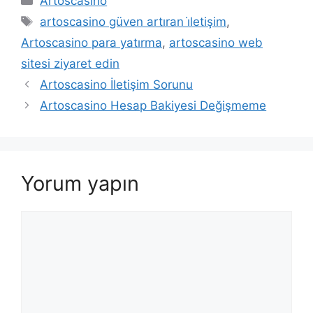
Artoscasino
Etiketler
artoscasino güven artıran i̇letişim
,
Artoscasino para yatırma
,
artoscasino web
sitesi ziyaret edin
Yazı
Artoscasino İletişim Sorunu
dolaşımı
Artoscasino Hesap Bakiyesi Değişmeme
Yorum yapın
Yorum