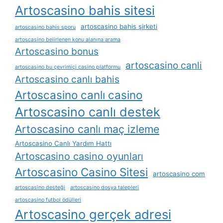
Artoscasino bahis sitesi
artoscasino bahis şirketi
artoscasino bahis sporu
artoscasino belirlenen konu alanına arama
Artoscasino bonus
artoscasino canli
artoscasino bu çevrimiçi casino platformu
Artoscasino canlı bahis
Artoscasino canlı casino
Artoscasino canlı destek
Artoscasino canlı maç izleme
Artoscasino Canlı Yardım Hattı
Artoscasino casino oyunları
Artoscasino Casino Sitesi
artoscasino com
artoscasino desteği
artoscasino dosya talepleri
artoscasino futbol ödülleri
Artoscasino gerçek adresi