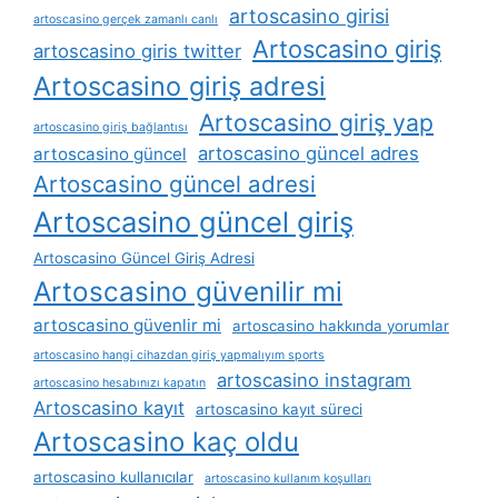
artoscasino girisi
artoscasino gerçek zamanlı canlı
Artoscasino giriş
artoscasino giris twitter
Artoscasino giriş adresi
Artoscasino giriş yap
artoscasino giriş bağlantısı
artoscasino güncel adres
artoscasino güncel
Artoscasino güncel adresi
Artoscasino güncel giriş
Artoscasino Güncel Giriş Adresi
Artoscasino güvenilir mi
artoscasino güvenlir mi
artoscasino hakkında yorumlar
artoscasino hangi cihazdan giriş yapmalıyım sports
artoscasino instagram
artoscasino hesabınızı kapatın
Artoscasino kayıt
artoscasino kayıt süreci
Artoscasino kaç oldu
artoscasino kullanıcılar
artoscasino kullanım koşulları