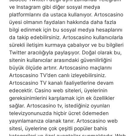
ve Instagram gibi diğer sosyal medya
platformlarını da ustaca kullanıyor. Artoscasino
üyesi olmanın faydaları hakkında daha fazla
bilgi edinmek için bu sosyal medya hesaplarını
da takip edebilirsiniz. Artoscasino kullanıcılarla
sürekli iletişim kurmaya çabalıyor ve bu bilgileri
Twitter aracılığıyla paylaşıyor. Doğal olarak bu,
sitenin kullanıcılar arasındaki güvenilirliğini
büyük ölçüde artırır. Artoscasino maçlarını
Artoscasino TV’den canlı izleyebilirsiniz.
Artoscasino TV kanalı faaliyetlerine devam
edecektir. Casino web siteleri, üyelerinin
gereksinimlerini karşılamak için ek özellikler
sağlar. Artoscasino tv, istediğiniz oyunları
televizyonunuzda hiçbir ücret ödemeden
yayınlamanıza olanak tanır. Artoscasino web
sitesi, üyelerine çok çeşitli popüler bahis
kategorileri ve özel avantajlar sunmaktadır. Web