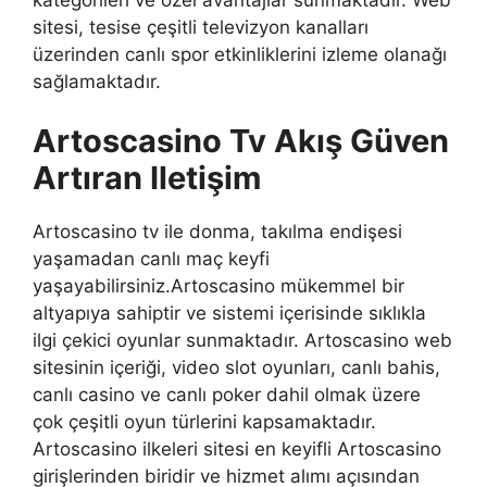
sitesi, tesise çeşitli televizyon kanalları
üzerinden canlı spor etkinliklerini izleme olanağı
sağlamaktadır.
Artoscasino Tv Akış Güven
Artıran Iletişim
Artoscasino tv ile donma, takılma endişesi
yaşamadan canlı maç keyfi
yaşayabilirsiniz.Artoscasino mükemmel bir
altyapıya sahiptir ve sistemi içerisinde sıklıkla
ilgi çekici oyunlar sunmaktadır. Artoscasino web
sitesinin içeriği, video slot oyunları, canlı bahis,
canlı casino ve canlı poker dahil olmak üzere
çok çeşitli oyun türlerini kapsamaktadır.
Artoscasino ilkeleri sitesi en keyifli Artoscasino
girişlerinden biridir ve hizmet alımı açısından