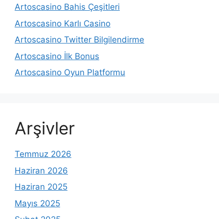
Artoscasino Bahis Çeşitleri
Artoscasino Karlı Casino
Artoscasino Twitter Bilgilendirme
Artoscasino İlk Bonus
Artoscasino Oyun Platformu
Arşivler
Temmuz 2026
Haziran 2026
Haziran 2025
Mayıs 2025