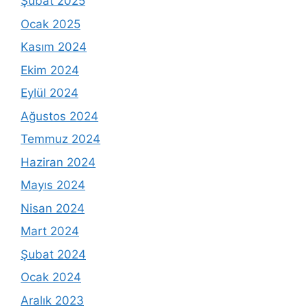
Şubat 2025
Ocak 2025
Kasım 2024
Ekim 2024
Eylül 2024
Ağustos 2024
Temmuz 2024
Haziran 2024
Mayıs 2024
Nisan 2024
Mart 2024
Şubat 2024
Ocak 2024
Aralık 2023