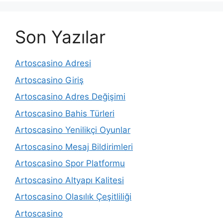
Son Yazılar
Artoscasino Adresi
Artoscasino Giriş
Artoscasino Adres Değişimi
Artoscasino Bahis Türleri
Artoscasino Yenilikçi Oyunlar
Artoscasino Mesaj Bildirimleri
Artoscasino Spor Platformu
Artoscasino Altyapı Kalitesi
Artoscasino Olasılık Çeşitliliği
Artoscasino