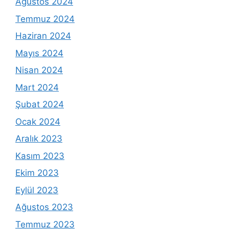
Ağustos 2024
Temmuz 2024
Haziran 2024
Mayıs 2024
Nisan 2024
Mart 2024
Şubat 2024
Ocak 2024
Aralık 2023
Kasım 2023
Ekim 2023
Eylül 2023
Ağustos 2023
Temmuz 2023