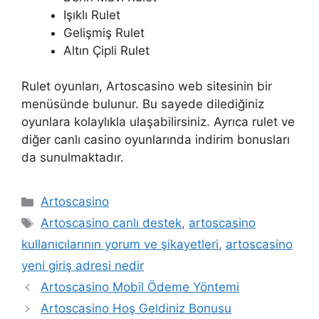
Işıklı Rulet
Gelişmiş Rulet
Altın Çipli Rulet
Rulet oyunları, Artoscasino web sitesinin bir
menüsünde bulunur. Bu sayede dilediğiniz
oyunlara kolaylıkla ulaşabilirsiniz. Ayrıca rulet ve
diğer canlı casino oyunlarında indirim bonusları
da sunulmaktadır.
Kategoriler
Artoscasino
Etiketler
Artoscasino canlı destek
,
artoscasino
kullanıcılarının yorum ve şikayetleri
,
artoscasino
yeni giriş adresi nedir
Yazı
Artoscasino Mobil Ödeme Yöntemi
dolaşımı
Artoscasino Hoş Geldiniz Bonusu