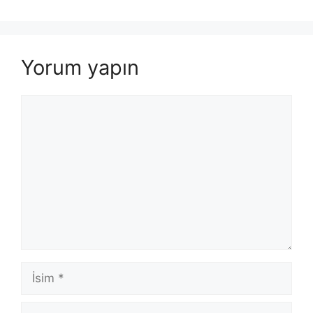
Yorum yapın
Yorum
İsim
E-