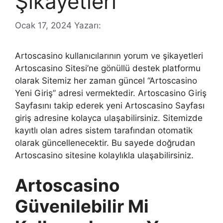
Şikayetleri
Ocak 17, 2024
Yazarı:
Artoscasino kullanıcılarının yorum ve şikayetleri
Artoscasino Sitesi’ne gönüllü destek platformu
olarak Sitemiz her zaman güncel “Artoscasino
Yeni Giriş” adresi vermektedir. Artoscasino Giriş
Sayfasını takip ederek yeni Artoscasino Sayfası
giriş adresine kolayca ulaşabilirsiniz. Sitemizde
kayıtlı olan adres sistem tarafından otomatik
olarak güncellenecektir. Bu sayede doğrudan
Artoscasino sitesine kolaylıkla ulaşabilirsiniz.
Artoscasino
Güvenilebilir Mi