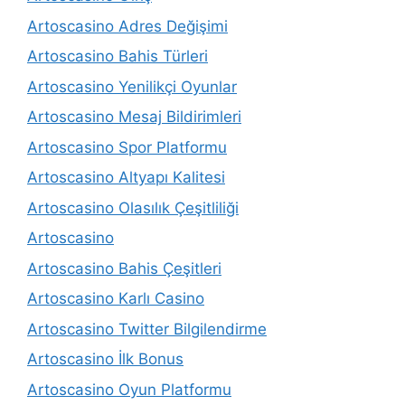
Artoscasino Adres Değişimi
Artoscasino Bahis Türleri
Artoscasino Yenilikçi Oyunlar
Artoscasino Mesaj Bildirimleri
Artoscasino Spor Platformu
Artoscasino Altyapı Kalitesi
Artoscasino Olasılık Çeşitliliği
Artoscasino
Artoscasino Bahis Çeşitleri
Artoscasino Karlı Casino
Artoscasino Twitter Bilgilendirme
Artoscasino İlk Bonus
Artoscasino Oyun Platformu