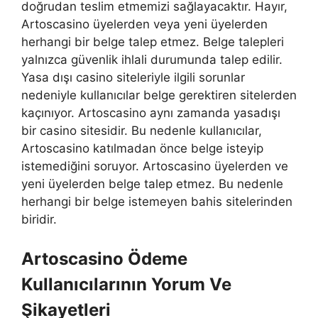
doğrudan teslim etmemizi sağlayacaktır. Hayır,
Artoscasino üyelerden veya yeni üyelerden
herhangi bir belge talep etmez. Belge talepleri
yalnızca güvenlik ihlali durumunda talep edilir.
Yasa dışı casino siteleriyle ilgili sorunlar
nedeniyle kullanıcılar belge gerektiren sitelerden
kaçınıyor. Artoscasino aynı zamanda yasadışı
bir casino sitesidir. Bu nedenle kullanıcılar,
Artoscasino katılmadan önce belge isteyip
istemediğini soruyor. Artoscasino üyelerden ve
yeni üyelerden belge talep etmez. Bu nedenle
herhangi bir belge istemeyen bahis sitelerinden
biridir.
Artoscasino Ödeme
Kullanıcılarının Yorum Ve
Şikayetleri