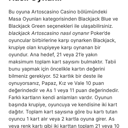
Bu oyuna Artoscasino Casino bölümündeki
Masa Oyunları kategorisinden Blackjack Blue ve
Blackjack Green seçenekleri ile ulaşabilirsiniz.
blackjack Artoscasino nasıl oynanır
Poker’de
oyuncular birbirlerine karşı oynarken Blackjack,
krupiye olan krupiyeye karşı oynanan bir
oyundur. Ana hedef, 21 veya 21’e yakın
maksimum toplam kart sayısını bulmaktır. Tabii
bunu yapmak için öncelikle kartın değerini
bilmeniz gerekiyor. 52 kartlık bir deste ile
oynuyorsanız, Papaz, Kız ve Vale 10 puan
değerindedir ve As 1 veya 11 puan değerindedir.
Farklı kartların kendi anlamları vardır. Oyunun
başında krupiye, oyuncuya ve kendisine iki kart
dağıtır. Toplam kart sayısına göre bu kartı tutan
oyuncu 1 kart alır veya 2 kartla oyuna girer. As
veya renk kartı gibi iki karttan toplam 21 veya 10