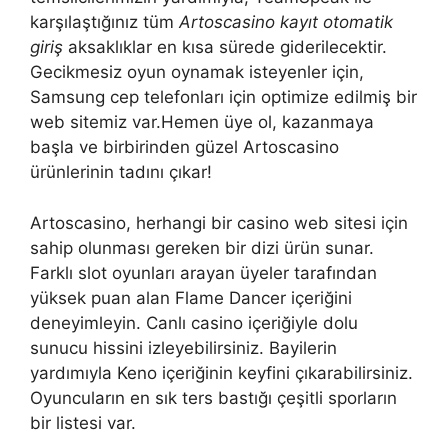
karşılaştığınız tüm
Artoscasino kayıt otomatik
giriş
aksaklıklar en kısa sürede giderilecektir.
Gecikmesiz oyun oynamak isteyenler için,
Samsung cep telefonları için optimize edilmiş bir
web sitemiz var.Hemen üye ol, kazanmaya
başla ve birbirinden güzel Artoscasino
ürünlerinin tadını çıkar!
Artoscasino, herhangi bir casino web sitesi için
sahip olunması gereken bir dizi ürün sunar.
Farklı slot oyunları arayan üyeler tarafından
yüksek puan alan Flame Dancer içeriğini
deneyimleyin. Canlı casino içeriğiyle dolu
sunucu hissini izleyebilirsiniz. Bayilerin
yardımıyla Keno içeriğinin keyfini çıkarabilirsiniz.
Oyuncuların en sık ters bastığı çeşitli sporların
bir listesi var.