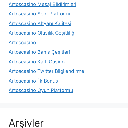
Artoscasino Mesaj Bildirimleri
Artoscasino Spor Platformu
Artoscasino Altyapı Kalitesi
Artoscasino Olasılık Çeşitliliği
Artoscasino
Artoscasino Bahis Çeşitleri
Artoscasino Karlı Casino
Artoscasino Twitter Bilgilendirme
Artoscasino İlk Bonus
Artoscasino Oyun Platformu
Arşivler