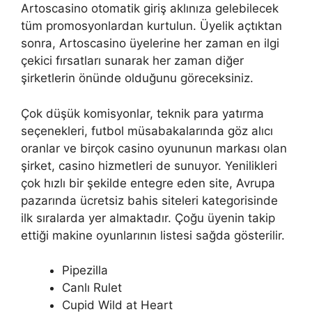
Artoscasino otomatik giriş aklınıza gelebilecek
tüm promosyonlardan kurtulun. Üyelik açtıktan
sonra, Artoscasino üyelerine her zaman en ilgi
çekici fırsatları sunarak her zaman diğer
şirketlerin önünde olduğunu göreceksiniz.
Çok düşük komisyonlar, teknik para yatırma
seçenekleri, futbol müsabakalarında göz alıcı
oranlar ve birçok casino oyununun markası olan
şirket, casino hizmetleri de sunuyor. Yenilikleri
çok hızlı bir şekilde entegre eden site, Avrupa
pazarında ücretsiz bahis siteleri kategorisinde
ilk sıralarda yer almaktadır. Çoğu üyenin takip
ettiği makine oyunlarının listesi sağda gösterilir.
Pipezilla
Canlı Rulet
Cupid Wild at Heart