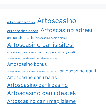
Artoscasino
adresi artoscasino
Artoscasino adresi
artoscasino adres
artoscasino bahis
artoscasino bahis dersleri
Artoscasino bahis sitesi
artoscasino bahis şirketi
artoscasino bahis sporu
artoscasino belirlenen konu alanına arama
Artoscasino bonus
artoscasino canli
artoscasino bu çevrimiçi casino platformu
Artoscasino canlı bahis
Artoscasino canlı casino
Artoscasino canlı destek
Artoscasino canlı maç izleme