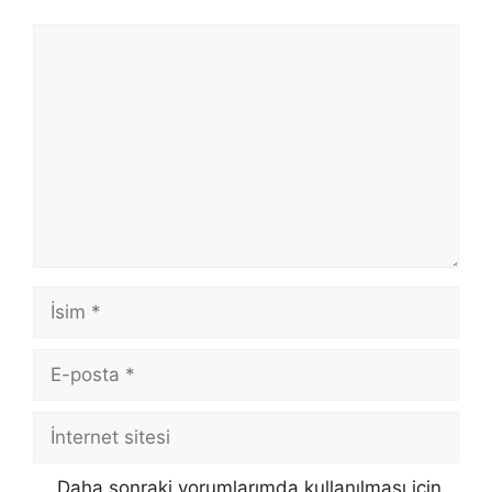
Yorum
İsim
E-
posta
İnternet
sitesi
Daha sonraki yorumlarımda kullanılması için