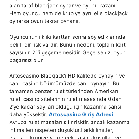
alan taraf blackjack oynar ve oyunu kazanır.
Hem oyuncu hem de krupiye aynı elle blackjack
oynarsa oyun tekrar oynanır.
Oyuncunun ilk iki karttan sonra söylediklerinde
belirli bir risk vardır. Bunun nedeni, toplam kart
sayısının 21’i geçememesidir. Geçerseniz, oyun
başarısız olur.
Artoscasino Blackjack’i HD kalitede oynayın ve
canlı casino bölümümüzde canlı oynayın. Bu
tamamen benzer rulet türlerinden Amerikan
ruleti casino sitelerinin rulet masasında 0’dan
2’ye kadar sayıları olduğu için kazanma şansı
daha yüksektir.
Artoscasino Giriş Adresi
Avrupa rulet masaları sıfır risktir, ancak kazanma
ihtimalleri nispeten düşüktür.Farklı limitler,
eşleşen krupiye ve gerçek casino koşulları ve