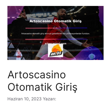
Artoscasino
Otomatik Giriş
Haziran 10, 2023
Yazarı: