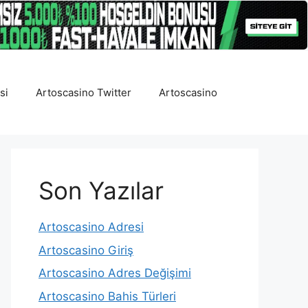
si
Artoscasino Twitter
Artoscasino
Son Yazılar
Artoscasino Adresi
Artoscasino Giriş
Artoscasino Adres Değişimi
Artoscasino Bahis Türleri