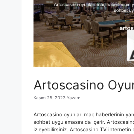
Artoscasino Oyun
Kasım 25, 2023
Yazarı:
Artoscasino oyunları maç haberlerinin yanı 
sohbet uygulamasını da içerir. Artoscasin
izleyebilirsiniz. Artoscasino TV internetin