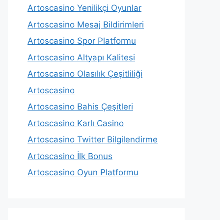
Artoscasino Yenilikçi Oyunlar
Artoscasino Mesaj Bildirimleri
Artoscasino Spor Platformu
Artoscasino Altyapı Kalitesi
Artoscasino Olasılık Çeşitliliği
Artoscasino
Artoscasino Bahis Çeşitleri
Artoscasino Karlı Casino
Artoscasino Twitter Bilgilendirme
Artoscasino İlk Bonus
Artoscasino Oyun Platformu