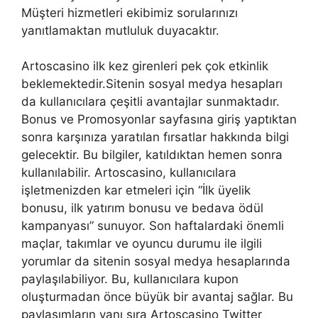
Müşteri hizmetleri ekibimiz sorularınızı
yanıtlamaktan mutluluk duyacaktır.
Artoscasino ilk kez girenleri pek çok etkinlik
beklemektedir.Sitenin sosyal medya hesapları
da kullanıcılara çeşitli avantajlar sunmaktadır.
Bonus ve Promosyonlar sayfasına giriş yaptıktan
sonra karşınıza yaratılan fırsatlar hakkında bilgi
gelecektir. Bu bilgiler, katıldıktan hemen sonra
kullanılabilir. Artoscasino, kullanıcılara
işletmenizden kar etmeleri için “İlk üyelik
bonusu, ilk yatırım bonusu ve bedava ödül
kampanyası” sunuyor. Son haftalardaki önemli
maçlar, takımlar ve oyuncu durumu ile ilgili
yorumlar da sitenin sosyal medya hesaplarında
paylaşılabiliyor. Bu, kullanıcılara kupon
oluşturmadan önce büyük bir avantaj sağlar. Bu
paylaşımların yanı sıra Artoscasino Twitter