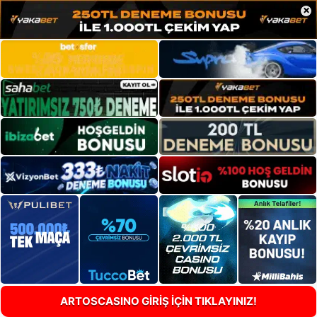
×
ARTOSCASINO GİRİŞ İÇİN TIKLAYINIZ!