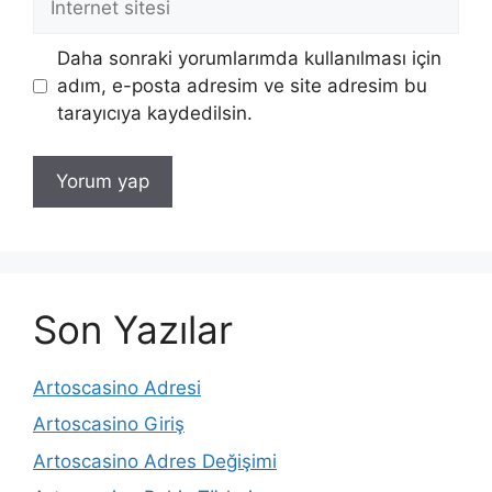
sitesi
Daha sonraki yorumlarımda kullanılması için
adım, e-posta adresim ve site adresim bu
tarayıcıya kaydedilsin.
Son Yazılar
Artoscasino Adresi
Artoscasino Giriş
Artoscasino Adres Değişimi