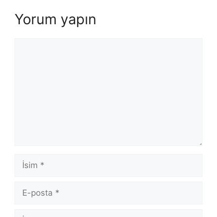
Yorum yapın
Yorum
İsim
E-
posta
İnternet