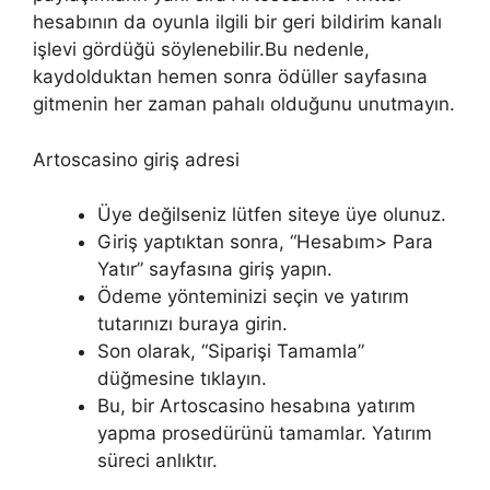
hesabının da oyunla ilgili bir geri bildirim kanalı
işlevi gördüğü söylenebilir.Bu nedenle,
kaydolduktan hemen sonra ödüller sayfasına
gitmenin her zaman pahalı olduğunu unutmayın.
Artoscasino giriş adresi
Üye değilseniz lütfen siteye üye olunuz.
Giriş yaptıktan sonra, “Hesabım> Para
Yatır” sayfasına giriş yapın.
Ödeme yönteminizi seçin ve yatırım
tutarınızı buraya girin.
Son olarak, “Siparişi Tamamla”
düğmesine tıklayın.
Bu, bir Artoscasino hesabına yatırım
yapma prosedürünü tamamlar. Yatırım
süreci anlıktır.