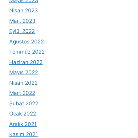
Mayıs 2023
Nisan 2023
Mart 2023
Eylül 2022
Ağustos 2022
Temmuz 2022
Haziran 2022
Mayıs 2022
Nisan 2022
Mart 2022
Şubat 2022
Ocak 2022
Aralık 2021
Kasım 2021