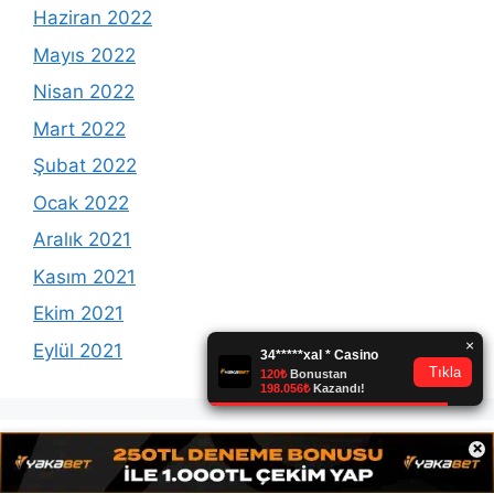
Haziran 2022
Mayıs 2022
Nisan 2022
Mart 2022
Şubat 2022
Ocak 2022
Aralık 2021
Kasım 2021
Ekim 2021
Eylül 2021
×
Avrasya'nın en büyük reklam platformunda olmak için
Microsoft Teams:
reklam@avrasyamarketing.com