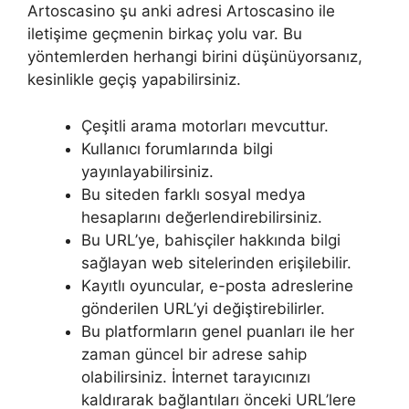
Artoscasino şu anki adresi Artoscasino ile
iletişime geçmenin birkaç yolu var. Bu
yöntemlerden herhangi birini düşünüyorsanız,
kesinlikle geçiş yapabilirsiniz.
Çeşitli arama motorları mevcuttur.
Kullanıcı forumlarında bilgi
yayınlayabilirsiniz.
Bu siteden farklı sosyal medya
hesaplarını değerlendirebilirsiniz.
Bu URL’ye, bahisçiler hakkında bilgi
sağlayan web sitelerinden erişilebilir.
Kayıtlı oyuncular, e-posta adreslerine
gönderilen URL’yi değiştirebilirler.
Bu platformların genel puanları ile her
zaman güncel bir adrese sahip
olabilirsiniz. İnternet tarayıcınızı
kaldırarak bağlantıları önceki URL’lere