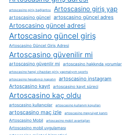
Artoscasino giriş yap
artoscasino giriş bağlantısı
artoscasino güncel adres
artoscasino güncel
Artoscasino güncel adresi
Artoscasino güncel giriş
Artoscasino Güncel Giriş Adresi
Artoscasino güvenilir mi
artoscasino güvenlir mi
artoscasino hakkında yorumlar
artoscasino hangi cihazdan giriş yapmalıyım sports
artoscasino instagram
artoscasino hesabınızı kapatın
Artoscasino kayıt
artoscasino kayıt süreci
Artoscasino kaç oldu
artoscasino kullanıcılar
artoscasino kullanım koşulları
artoscasino maç izle
artoscasino meşruiyet kanıtı
Artoscasino Mobil
artoscasino mobil avantajları
Artoscasino mobil uygulaması