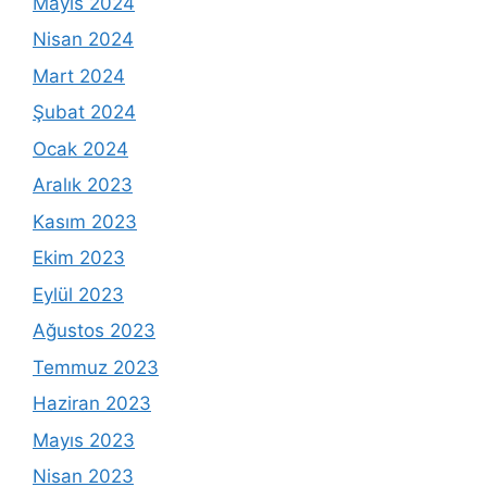
Mayıs 2024
Nisan 2024
Mart 2024
Şubat 2024
Ocak 2024
Aralık 2023
Kasım 2023
Ekim 2023
Eylül 2023
Ağustos 2023
Temmuz 2023
Haziran 2023
Mayıs 2023
Nisan 2023