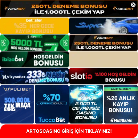
×
ARTOSCASINO GİRİŞ İÇİN TIKLAYINIZ!