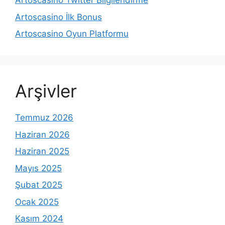
Artoscasino Twitter Bilgilendirme
Artoscasino İlk Bonus
Artoscasino Oyun Platformu
Arşivler
Temmuz 2026
Haziran 2026
Haziran 2025
Mayıs 2025
Şubat 2025
Ocak 2025
Kasım 2024