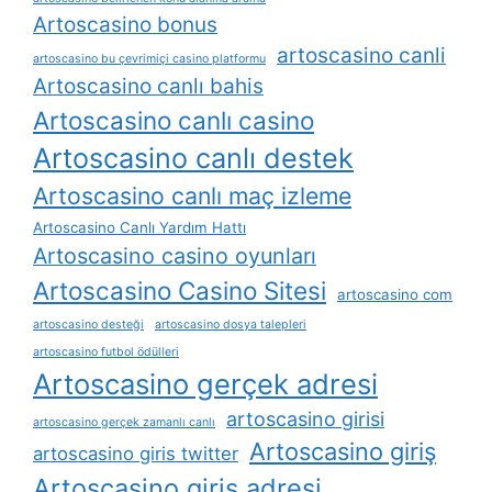
Artoscasino bonus
artoscasino canli
artoscasino bu çevrimiçi casino platformu
Artoscasino canlı bahis
Artoscasino canlı casino
Artoscasino canlı destek
Artoscasino canlı maç izleme
Artoscasino Canlı Yardım Hattı
Artoscasino casino oyunları
Artoscasino Casino Sitesi
artoscasino com
artoscasino desteği
artoscasino dosya talepleri
artoscasino futbol ödülleri
Artoscasino gerçek adresi
artoscasino girisi
artoscasino gerçek zamanlı canlı
Artoscasino giriş
artoscasino giris twitter
Artoscasino giriş adresi