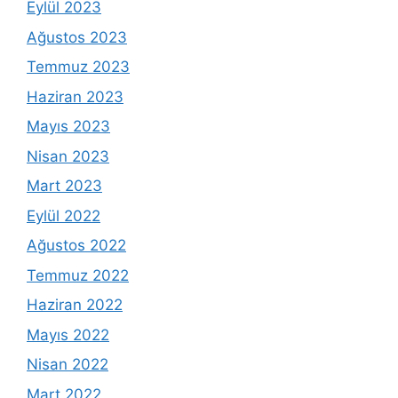
Eylül 2023
Ağustos 2023
Temmuz 2023
Haziran 2023
Mayıs 2023
Nisan 2023
Mart 2023
Eylül 2022
Ağustos 2022
Temmuz 2022
Haziran 2022
Mayıs 2022
Nisan 2022
Mart 2022