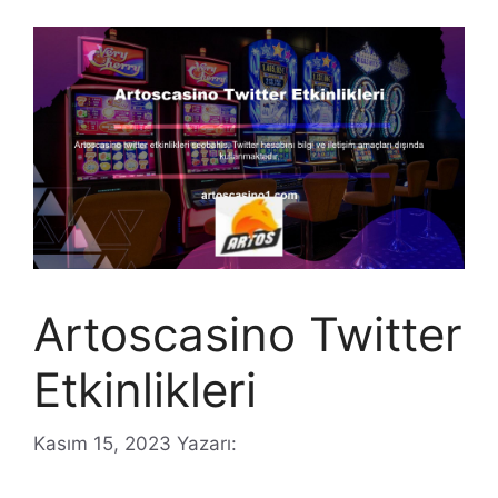
Artoscasino Twitter
Etkinlikleri
Kasım 15, 2023
Yazarı: