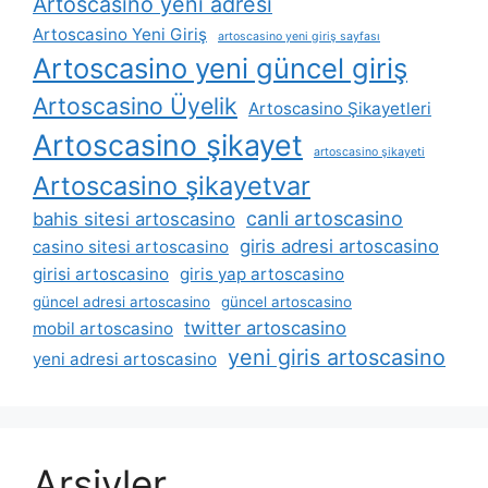
Artoscasino yeni adresi
Artoscasino Yeni Giriş
artoscasino yeni giriş sayfası
Artoscasino yeni güncel giriş
Artoscasino Üyelik
Artoscasino Şikayetleri
Artoscasino şikayet
artoscasino şikayeti
Artoscasino şikayetvar
canli artoscasino
bahis sitesi artoscasino
giris adresi artoscasino
casino sitesi artoscasino
girisi artoscasino
giris yap artoscasino
güncel adresi artoscasino
güncel artoscasino
twitter artoscasino
mobil artoscasino
yeni giris artoscasino
yeni adresi artoscasino
Arşivler