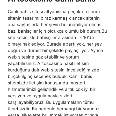
Canlı bahis sitesi altyapısına geçtikten sonra
sitenin tasarımı biraz karmaşık ancak sitenin
ana sayfasında her şeyin bulunabiliyor olması
bazı bahisçiler için oldukça olumlu bir durum.Bu
site kesinlikle bahisçiler arasında ilk 10’da
olmayı hak ediyor. Burada abartı yok, her şey
doğru ve dürüst bir şekilde paylaşılıyor. Ayrıca
web sitesine göz atabilir ve yorum
yapabilirsiniz. Artoscasino nasıl iletişim
kurduğuna dair web sitesini incelediğimizde
birçok ilginç seçenek bulduk. Canlı bahis
sitemizde iletişim konusunda müşteri
hizmetlerimizi geliştirdik ve artık çok iyi bir
versiyon ve uygulamayla sizleri
karşılayabiliyoruz. Bu uygulamaların tümü
ücretsizdir. Bu nedenle herhangi bir sorunuz
varsa, şikayette bulunmak istiyorsanız veya