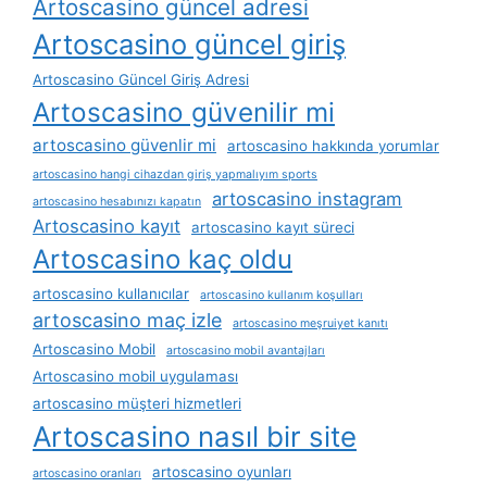
Artoscasino güncel adresi
Artoscasino güncel giriş
Artoscasino Güncel Giriş Adresi
Artoscasino güvenilir mi
artoscasino güvenlir mi
artoscasino hakkında yorumlar
artoscasino hangi cihazdan giriş yapmalıyım sports
artoscasino instagram
artoscasino hesabınızı kapatın
Artoscasino kayıt
artoscasino kayıt süreci
Artoscasino kaç oldu
artoscasino kullanıcılar
artoscasino kullanım koşulları
artoscasino maç izle
artoscasino meşruiyet kanıtı
Artoscasino Mobil
artoscasino mobil avantajları
Artoscasino mobil uygulaması
artoscasino müşteri hizmetleri
Artoscasino nasıl bir site
artoscasino oyunları
artoscasino oranları