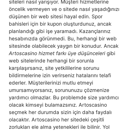
siteleri nasıl yarışıyor. Müşteri hizmetlerine
öncelik vermeyen ve o sitede nasıl yaşadığınızı
düşünen bir web sitesi hayal edin. Spor
bahisleri için bir kupon oluşturdunuz, ancak
planlandığı gibi işe yaramadı. Kazançlarınız
hesabınızda görünmedi. Bu, herhangi bir web
sitesinde olabilecek yaygın bir konudur. Ancak
Artoscasino hizmet farkı üye düşünceleri
gibi
web sitelerinde herhangi bir sorunla
karşılaşırsanız, site yetkililerine sorunu
bildirmelerine izin verirseniz hatalarını telafi
ederler. Müşterilerinizi mutlu etmeyi
umursamıyorsanız, sorununuzu çözmenize
yardımcı olmazlar. Bu problemde size yardımcı
olacak kimseyi bulamazsınız. Artoscasino
seçmek her durumda sizin için daha faydalı
olacaktır. Artoscasino her sitedeki çeşitli
zorlukları ele alma yetenekleri ile bilinir. Yol