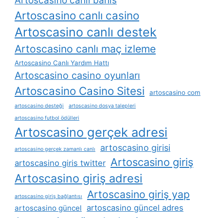
Artoscasino canlı bahis
Artoscasino canlı casino
Artoscasino canlı destek
Artoscasino canlı maç izleme
Artoscasino Canlı Yardım Hattı
Artoscasino casino oyunları
Artoscasino Casino Sitesi
artoscasino com
artoscasino desteği
artoscasino dosya talepleri
artoscasino futbol ödülleri
Artoscasino gerçek adresi
artoscasino girisi
artoscasino gerçek zamanlı canlı
Artoscasino giriş
artoscasino giris twitter
Artoscasino giriş adresi
Artoscasino giriş yap
artoscasino giriş bağlantısı
artoscasino güncel adres
artoscasino güncel