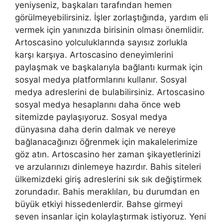
yeniyseniz, başkaları tarafından hemen
görülmeyebilirsiniz. İşler zorlaştığında, yardım eli
vermek için yanınızda birisinin olması önemlidir.
Artoscasino yolculuklarında sayısız zorlukla
karşı karşıya. Artoscasino deneyimlerini
paylaşmak ve başkalarıyla bağlantı kurmak için
sosyal medya platformlarını kullanır. Sosyal
medya adreslerini de bulabilirsiniz. Artoscasino
sosyal medya hesaplarını daha önce web
sitemizde paylaşıyoruz. Sosyal medya
dünyasına daha derin dalmak ve nereye
bağlanacağınızı öğrenmek için makalelerimize
göz atın. Artoscasino her zaman şikayetlerinizi
ve arzularınızı dinlemeye hazırdır. Bahis siteleri
ülkemizdeki giriş adreslerini sık sık değiştirmek
zorundadır. Bahis meraklıları, bu durumdan en
büyük etkiyi hissedenlerdir. Bahse girmeyi
seven insanlar için kolaylaştırmak istiyoruz. Yeni