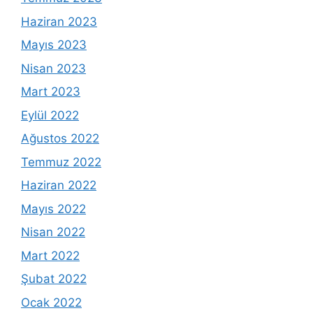
Haziran 2023
Mayıs 2023
Nisan 2023
Mart 2023
Eylül 2022
Ağustos 2022
Temmuz 2022
Haziran 2022
Mayıs 2022
Nisan 2022
Mart 2022
Şubat 2022
Ocak 2022