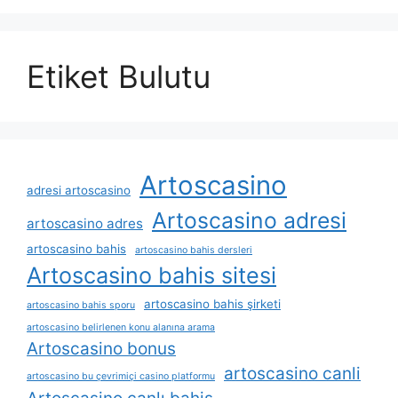
Etiket Bulutu
Artoscasino
adresi artoscasino
Artoscasino adresi
artoscasino adres
artoscasino bahis
artoscasino bahis dersleri
Artoscasino bahis sitesi
artoscasino bahis şirketi
artoscasino bahis sporu
artoscasino belirlenen konu alanına arama
Artoscasino bonus
artoscasino canli
artoscasino bu çevrimiçi casino platformu