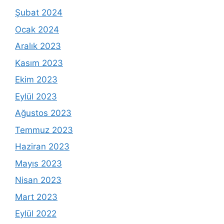
Şubat 2024
Ocak 2024
Aralık 2023
Kasım 2023
Ekim 2023
Eylül 2023
Ağustos 2023
Temmuz 2023
Haziran 2023
Mayıs 2023
Nisan 2023
Mart 2023
Eylül 2022