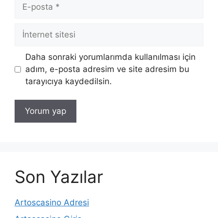
E-
posta
İnternet
sitesi
Daha sonraki yorumlarımda kullanılması için
adım, e-posta adresim ve site adresim bu
tarayıcıya kaydedilsin.
Son Yazılar
Artoscasino Adresi