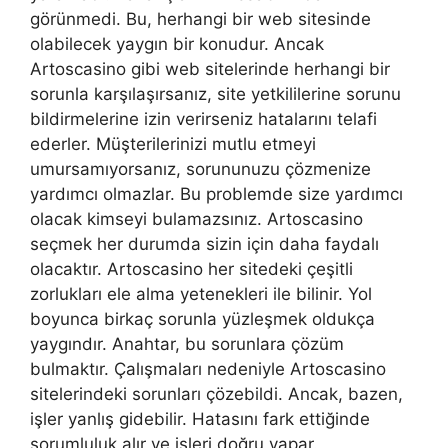
görünmedi. Bu, herhangi bir web sitesinde
olabilecek yaygın bir konudur. Ancak
Artoscasino gibi web sitelerinde herhangi bir
sorunla karşılaşırsanız, site yetkililerine sorunu
bildirmelerine izin verirseniz hatalarını telafi
ederler. Müşterilerinizi mutlu etmeyi
umursamıyorsanız, sorununuzu çözmenize
yardımcı olmazlar. Bu problemde size yardımcı
olacak kimseyi bulamazsınız. Artoscasino
seçmek her durumda sizin için daha faydalı
olacaktır. Artoscasino her sitedeki çeşitli
zorlukları ele alma yetenekleri ile bilinir. Yol
boyunca birkaç sorunla yüzleşmek oldukça
yaygındır. Anahtar, bu sorunlara çözüm
bulmaktır. Çalışmaları nedeniyle Artoscasino
sitelerindeki sorunları çözebildi. Ancak, bazen,
işler yanlış gidebilir. Hatasını fark ettiğinde
sorumluluk alır ve işleri doğru yapar.