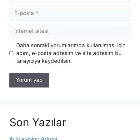
E-
posta
İnternet
sitesi
Daha sonraki yorumlarımda kullanılması için
adım, e-posta adresim ve site adresim bu
tarayıcıya kaydedilsin.
Son Yazılar
Artoscasino Adresi