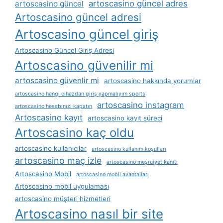
artoscasino güncel adres
artoscasino güncel
Artoscasino güncel adresi
Artoscasino güncel giriş
Artoscasino Güncel Giriş Adresi
Artoscasino güvenilir mi
artoscasino güvenlir mi
artoscasino hakkında yorumlar
artoscasino hangi cihazdan giriş yapmalıyım sports
artoscasino instagram
artoscasino hesabınızı kapatın
Artoscasino kayıt
artoscasino kayıt süreci
Artoscasino kaç oldu
artoscasino kullanıcılar
artoscasino kullanım koşulları
artoscasino maç izle
artoscasino meşruiyet kanıtı
Artoscasino Mobil
artoscasino mobil avantajları
Artoscasino mobil uygulaması
artoscasino müşteri hizmetleri
Artoscasino nasıl bir site