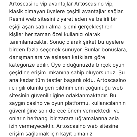
Artoscasino vip avantajlar Artoscasino vip,
klasik olmayan üyelere çeşitli avantajlar sağlar.
Resmi web sitesini ziyaret eden ve belirli bir
eşiği aşan satın alma işlemi gerçekleştiren
kişiler her zaman özel kullanıcı olarak
tanımlanacaktır. Sonuç olarak şirket bu üyelere
birden fazla seçenek sunuyor. Bunlar bonuslara,
danışmanlara ve eşleşen katkılara göre
kategorize edilir. Üye olduğunuzda birçok oyun
çeşidine erişim imkanına sahip oluyorsunuz. Şu
ana kadar tüm testler başarılı oldu. Artoscasino
ile ilgili olumlu geri bildirimlerin çoğunluğu web
sitesinin güvenilirliğine odaklanmaktadır. Bu
saygın casino ve oyun platformu, kullanıcılarının
güvenliğine son derece önem vermektedir ve
onların herhangi bir zarara uğramalarına asla
izin vermeyecektir. Artoscasino web sitesine
erişim sağlamak için kayıt olmanız