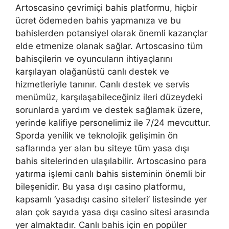
Artoscasino çevrimiçi bahis platformu, hiçbir
ücret ödemeden bahis yapmanıza ve bu
bahislerden potansiyel olarak önemli kazançlar
elde etmenize olanak sağlar. Artoscasino tüm
bahisçilerin ve oyuncuların ihtiyaçlarını
karşılayan olağanüstü canlı destek ve
hizmetleriyle tanınır. Canlı destek ve servis
menümüz, karşılaşabileceğiniz ileri düzeydeki
sorunlarda yardım ve destek sağlamak üzere,
yerinde kalifiye personelimiz ile 7/24 mevcuttur.
Sporda yenilik ve teknolojik gelişimin ön
saflarında yer alan bu siteye tüm yasa dışı
bahis sitelerinden ulaşılabilir. Artoscasino para
yatırma işlemi canlı bahis sisteminin önemli bir
bileşenidir. Bu yasa dışı casino platformu,
kapsamlı ‘yasadışı casino siteleri’ listesinde yer
alan çok sayıda yasa dışı casino sitesi arasında
yer almaktadır. Canlı bahis için en popüler