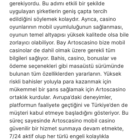
gerekiyordu. Bu adımı etkili bir şekilde
uygulayan şirketlerin geniş çapta tercih
edildiğini söylemek kolaydır. Ayrıca, casino
oyunlarının mobil uyumluluğunun sağlanması,
oyunun temel altyapısı yüksek kalitede olsa bile
zorlayıcı olabiliyor. Bay Artoscasino bize mobil
casinolar de dahil olmak üzere gerekli tüm
bilgileri sağlıyor. Bahis, casino, bonuslar ve
ödeme seçenekleri gibi masaüstü sürümünde
bulunan tüm özelliklerden yararlanın. Yüksek
riskli bahisler yoluyla para kazanmak için
mükemmel bir şans sağlamak için Artoscasino
ortaklık kurdular. Avrupa’daki deneyimler,
platformun faaliyete geçtiğini ve Türkiye’den de
müşteri kabul etmeye başladığını gösteriyor. Bu
süreç sayesinde Artoscasino mobil casino
güvenilir bir hizmet sunmaya devam etmekte,
7/24 aktif olup her türlü engeli kolaylıkla