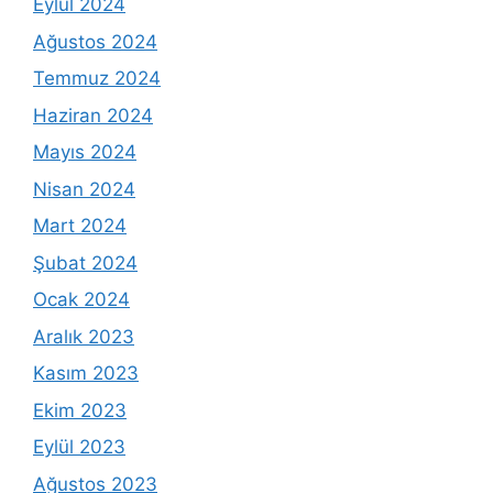
Eylül 2024
Ağustos 2024
Temmuz 2024
Haziran 2024
Mayıs 2024
Nisan 2024
Mart 2024
Şubat 2024
Ocak 2024
Aralık 2023
Kasım 2023
Ekim 2023
Eylül 2023
Ağustos 2023