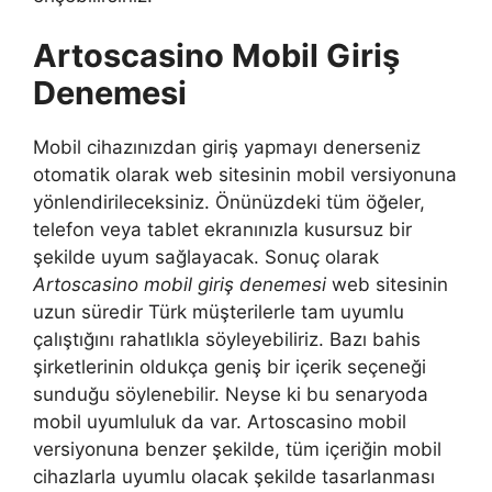
Artoscasino Mobil Giriş
Denemesi
Mobil cihazınızdan giriş yapmayı denerseniz
otomatik olarak web sitesinin mobil versiyonuna
yönlendirileceksiniz. Önünüzdeki tüm öğeler,
telefon veya tablet ekranınızla kusursuz bir
şekilde uyum sağlayacak. Sonuç olarak
Artoscasino mobil giriş denemesi
web sitesinin
uzun süredir Türk müşterilerle tam uyumlu
çalıştığını rahatlıkla söyleyebiliriz. Bazı bahis
şirketlerinin oldukça geniş bir içerik seçeneği
sunduğu söylenebilir. Neyse ki bu senaryoda
mobil uyumluluk da var. Artoscasino mobil
versiyonuna benzer şekilde, tüm içeriğin mobil
cihazlarla uyumlu olacak şekilde tasarlanması