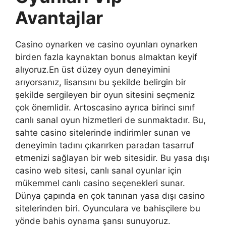
Avantajlar
Casino oynarken ve casino oyunları oynarken
birden fazla kaynaktan bonus almaktan keyif
alıyoruz.En üst düzey oyun deneyimini
arıyorsanız, lisansını bu şekilde belirgin bir
şekilde sergileyen bir oyun sitesini seçmeniz
çok önemlidir. Artoscasino ayrıca birinci sınıf
canlı sanal oyun hizmetleri de sunmaktadır. Bu,
sahte casino sitelerinde indirimler sunan ve
deneyimin tadını çıkarırken paradan tasarruf
etmenizi sağlayan bir web sitesidir. Bu yasa dışı
casino web sitesi, canlı sanal oyunlar için
mükemmel canlı casino seçenekleri sunar.
Dünya çapında en çok tanınan yasa dışı casino
sitelerinden biri. Oyunculara ve bahisçilere bu
yönde bahis oynama şansı sunuyoruz.