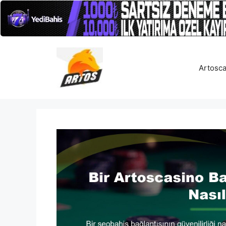
İçeriğe
atla
Artosca