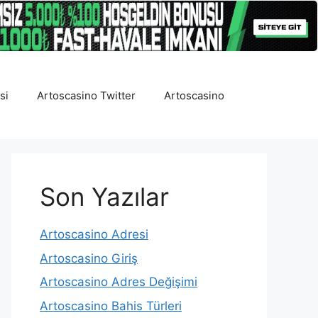
si
Artoscasino Twitter
Artoscasino
Son Yazılar
Artoscasino Adresi
Artoscasino Giriş
Artoscasino Adres Değişimi
Artoscasino Bahis Türleri