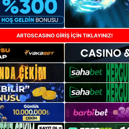
ARTOSCASINO GİRİŞ İÇİN TIKLAYINIZ!