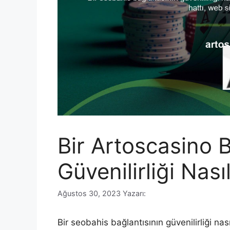
Bir Artoscasino B
Güvenilirliği Nasıl
Ağustos 30, 2023
Yazarı:
Bir seobahis bağlantısının güvenilirliği nas