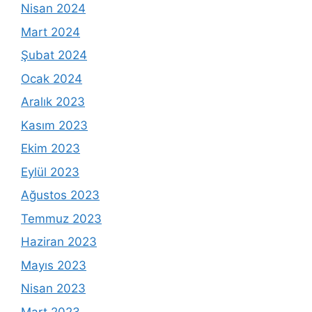
Nisan 2024
Mart 2024
Şubat 2024
Ocak 2024
Aralık 2023
Kasım 2023
Ekim 2023
Eylül 2023
Ağustos 2023
Temmuz 2023
Haziran 2023
Mayıs 2023
Nisan 2023
Mart 2023