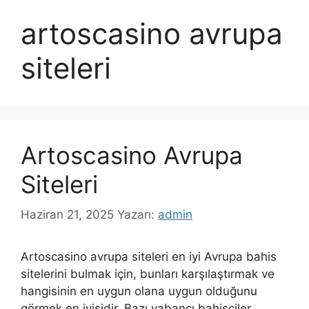
artoscasino avrupa
siteleri
Artoscasino Avrupa
Siteleri
Haziran 21, 2025
Yazarı:
admin
Artoscasino avrupa siteleri en iyi Avrupa bahis
sitelerini bulmak için, bunları karşılaştırmak ve
hangisinin en uygun olana uygun olduğunu
görmek en iyisidir. Bazı yabancı bahisçiler