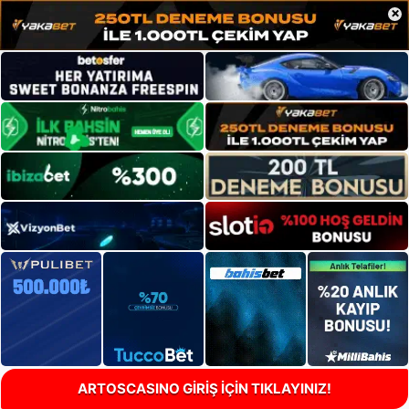
×
ARTOSCASINO GİRİŞ İÇİN TIKLAYINIZ!