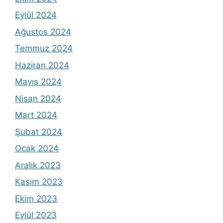
Eylül 2024
Ağustos 2024
Temmuz 2024
Haziran 2024
Mayıs 2024
Nisan 2024
Mart 2024
Şubat 2024
Ocak 2024
Aralık 2023
Kasım 2023
Ekim 2023
Eylül 2023