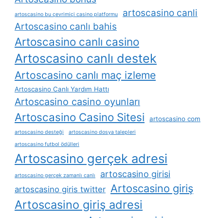
artoscasino canli
artoscasino bu çevrimiçi casino platformu
Artoscasino canlı bahis
Artoscasino canlı casino
Artoscasino canlı destek
Artoscasino canlı maç izleme
Artoscasino Canlı Yardım Hattı
Artoscasino casino oyunları
Artoscasino Casino Sitesi
artoscasino com
artoscasino desteği
artoscasino dosya talepleri
artoscasino futbol ödülleri
Artoscasino gerçek adresi
artoscasino girisi
artoscasino gerçek zamanlı canlı
Artoscasino giriş
artoscasino giris twitter
Artoscasino giriş adresi