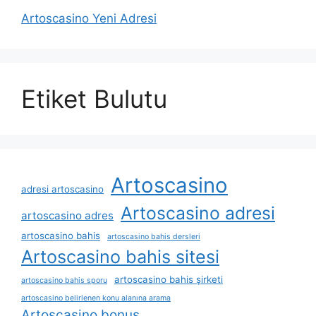
Artoscasino Yeni Adresi
Etiket Bulutu
Artoscasino
adresi artoscasino
Artoscasino adresi
artoscasino adres
artoscasino bahis
artoscasino bahis dersleri
Artoscasino bahis sitesi
artoscasino bahis şirketi
artoscasino bahis sporu
artoscasino belirlenen konu alanına arama
Artoscasino bonus