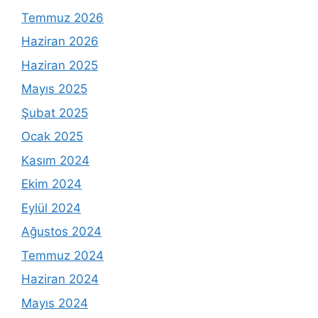
Temmuz 2026
Haziran 2026
Haziran 2025
Mayıs 2025
Şubat 2025
Ocak 2025
Kasım 2024
Ekim 2024
Eylül 2024
Ağustos 2024
Temmuz 2024
Haziran 2024
Mayıs 2024