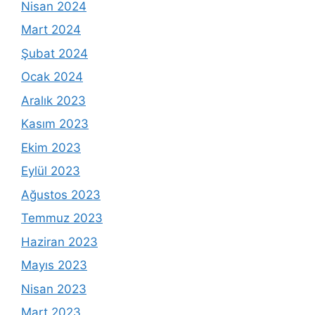
Nisan 2024
Mart 2024
Şubat 2024
Ocak 2024
Aralık 2023
Kasım 2023
Ekim 2023
Eylül 2023
Ağustos 2023
Temmuz 2023
Haziran 2023
Mayıs 2023
Nisan 2023
Mart 2023