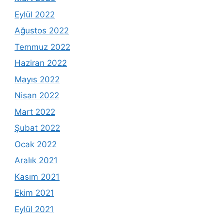
Eylül 2022
Ağustos 2022
Temmuz 2022
Haziran 2022
Mayıs 2022
Nisan 2022
Mart 2022
Şubat 2022
Ocak 2022
Aralık 2021
Kasım 2021
Ekim 2021
Eylül 2021