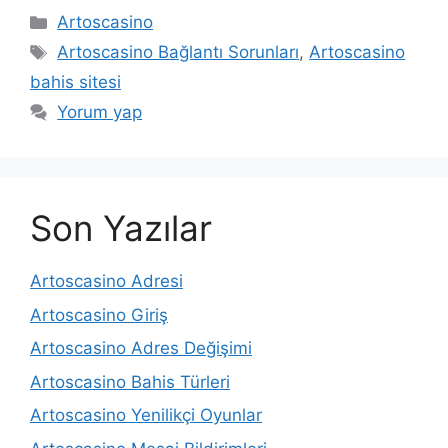
Kategoriler
Artoscasino
Etiketler
Artoscasino Bağlantı Sorunları
,
Artoscasino
bahis sitesi
Yorum yap
Son Yazılar
Artoscasino Adresi
Artoscasino Giriş
Artoscasino Adres Değişimi
Artoscasino Bahis Türleri
Artoscasino Yenilikçi Oyunlar