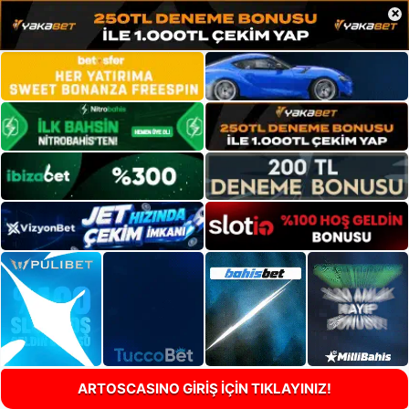
×
ARTOSCASINO GİRİŞ İÇİN TIKLAYINIZ!