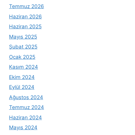
Temmuz 2026
Haziran 2026
Haziran 2025
Mayıs 2025
Şubat 2025
Ocak 2025
Kasım 2024
Ekim 2024
Eylül 2024
Ağustos 2024
Temmuz 2024
Haziran 2024
Mayıs 2024