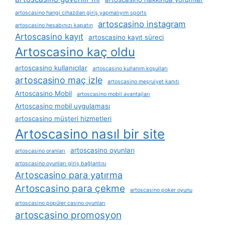
artoscasino hangi cihazdan giriş yapmalıyım sports
artoscasino instagram
artoscasino hesabınızı kapatın
Artoscasino kayıt
artoscasino kayıt süreci
Artoscasino kaç oldu
artoscasino kullanıcılar
artoscasino kullanım koşulları
artoscasino maç izle
artoscasino meşruiyet kanıtı
Artoscasino Mobil
artoscasino mobil avantajları
Artoscasino mobil uygulaması
artoscasino müşteri hizmetleri
Artoscasino nasıl bir site
artoscasino oyunları
artoscasino oranları
artoscasino oyunları giriş bağlantısı
Artoscasino para yatırma
Artoscasino para çekme
artoscasino poker oyunu
artoscasino popüler casino oyunları
artoscasino promosyon