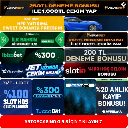
×
ARTOSCASINO GİRİŞ İÇİN TIKLAYINIZ!