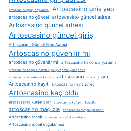
Artoscasino giriş yap
artoscasino giriş bağlantısı
artoscasino güncel adres
artoscasino güncel
Artoscasino güncel adresi
Artoscasino güncel giriş
Artoscasino Güncel Giriş Adresi
Artoscasino güvenilir mi
artoscasino güvenlir mi
artoscasino hakkında yorumlar
artoscasino hangi cihazdan giriş yapmalıyım sports
artoscasino instagram
artoscasino hesabınızı kapatın
Artoscasino kayıt
artoscasino kayıt süreci
Artoscasino kaç oldu
artoscasino kullanıcılar
artoscasino kullanım koşulları
artoscasino maç izle
artoscasino meşruiyet kanıtı
Artoscasino Mobil
artoscasino mobil avantajları
Artoscasino mobil uygulaması