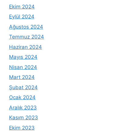
Ekim 2024
Eylül 2024
Ağustos 2024
Temmuz 2024
Haziran 2024
Mayıs 2024
Nisan 2024
Mart 2024
Şubat 2024
Ocak 2024
Aralık 2023
Kasım 2023
Ekim 2023