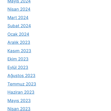
Mayıs 2024
Nisan 2024
Mart 2024
Şubat 2024
Ocak 2024
Aralık 2023
Kasım 2023
Ekim 2023
Eylül 2023
Ağustos 2023
Temmuz 2023
Haziran 2023
Mayıs 2023
Nisan 2023