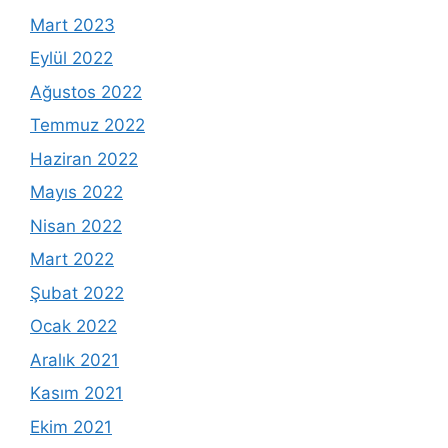
Mart 2023
Eylül 2022
Ağustos 2022
Temmuz 2022
Haziran 2022
Mayıs 2022
Nisan 2022
Mart 2022
Şubat 2022
Ocak 2022
Aralık 2021
Kasım 2021
Ekim 2021