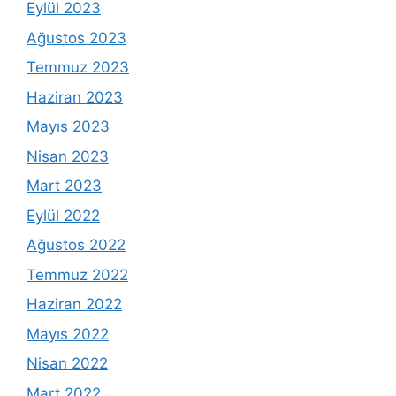
Eylül 2023
Ağustos 2023
Temmuz 2023
Haziran 2023
Mayıs 2023
Nisan 2023
Mart 2023
Eylül 2022
Ağustos 2022
Temmuz 2022
Haziran 2022
Mayıs 2022
Nisan 2022
Mart 2022