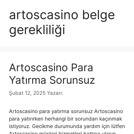
artoscasino belge
gerekliliği
Artoscasino Para
Yatırma Sorunsuz
Şubat 12, 2025
Yazarı:
Artoscasino para yatırma sorunsuz Artoscasino
para yatırırken herhangi bir sorundan kaçınmak
istiyoruz. Gecikme durumunda yardım için lütfen
Artoscasino müşteri hizmetleri hattına ulaşın.