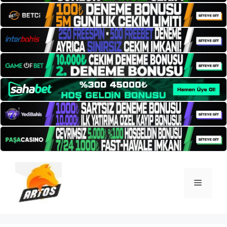
İçeriğe
atla
Menü