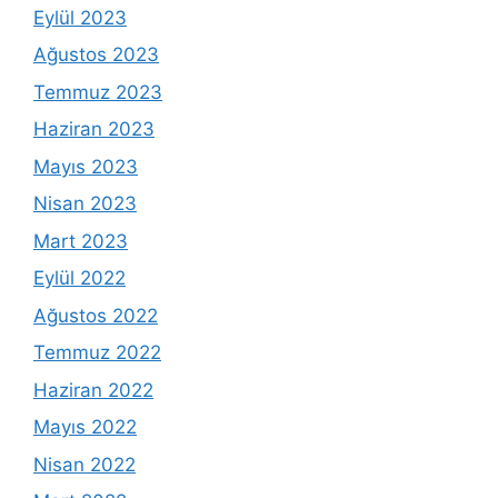
Eylül 2023
Ağustos 2023
Temmuz 2023
Haziran 2023
Mayıs 2023
Nisan 2023
Mart 2023
Eylül 2022
Ağustos 2022
Temmuz 2022
Haziran 2022
Mayıs 2022
Nisan 2022