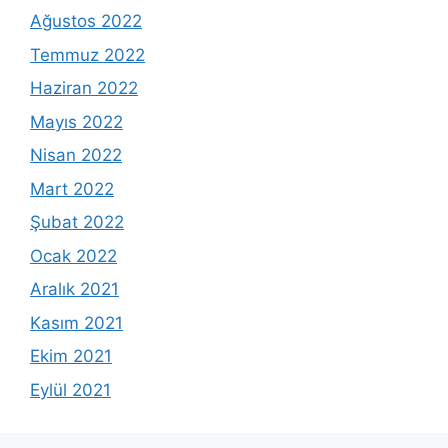
Ağustos 2022
Temmuz 2022
Haziran 2022
Mayıs 2022
Nisan 2022
Mart 2022
Şubat 2022
Ocak 2022
Aralık 2021
Kasım 2021
Ekim 2021
Eylül 2021