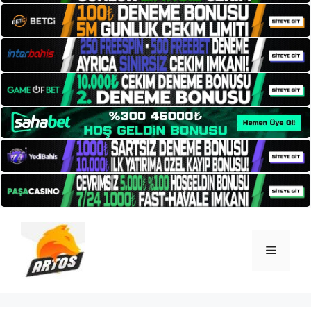
İçeriğe
atla
Menü