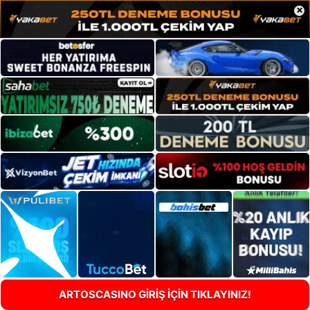
×
ARTOSCASINO GİRİŞ İÇİN TIKLAYINIZ!