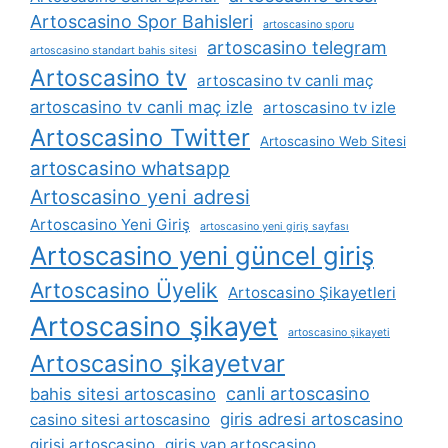
Artoscasino Spor Bahisleri
artoscasino sporu
artoscasino telegram
artoscasino standart bahis sitesi
Artoscasino tv
artoscasino tv canli maç
artoscasino tv canli maç izle
artoscasino tv izle
Artoscasino Twitter
Artoscasino Web Sitesi
artoscasino whatsapp
Artoscasino yeni adresi
Artoscasino Yeni Giriş
artoscasino yeni giriş sayfası
Artoscasino yeni güncel giriş
Artoscasino Üyelik
Artoscasino Şikayetleri
Artoscasino şikayet
artoscasino şikayeti
Artoscasino şikayetvar
canli artoscasino
bahis sitesi artoscasino
giris adresi artoscasino
casino sitesi artoscasino
girisi artoscasino
giris yap artoscasino