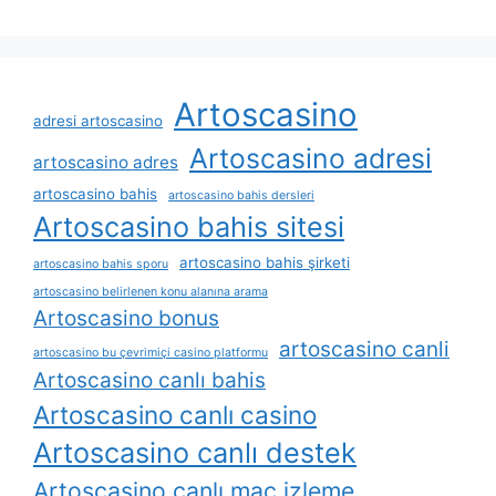
Artoscasino
adresi artoscasino
Artoscasino adresi
artoscasino adres
artoscasino bahis
artoscasino bahis dersleri
Artoscasino bahis sitesi
artoscasino bahis şirketi
artoscasino bahis sporu
artoscasino belirlenen konu alanına arama
Artoscasino bonus
artoscasino canli
artoscasino bu çevrimiçi casino platformu
Artoscasino canlı bahis
Artoscasino canlı casino
Artoscasino canlı destek
Artoscasino canlı maç izleme