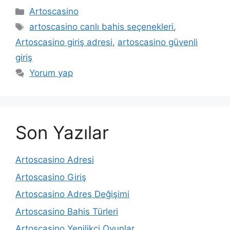
Kategoriler
Artoscasino
Etiketler
artoscasino canlı bahis seçenekleri
,
Artoscasino giriş adresi
,
artoscasino güvenli
giriş
Yorum yap
Son Yazılar
Artoscasino Adresi
Artoscasino Giriş
Artoscasino Adres Değişimi
Artoscasino Bahis Türleri
Artoscasino Yenilikçi Oyunlar