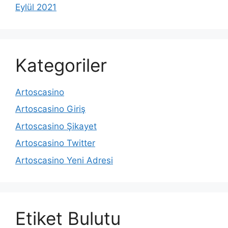
Eylül 2021
Kategoriler
Artoscasino
Artoscasino Giriş
Artoscasino Şikayet
Artoscasino Twitter
Artoscasino Yeni Adresi
Etiket Bulutu