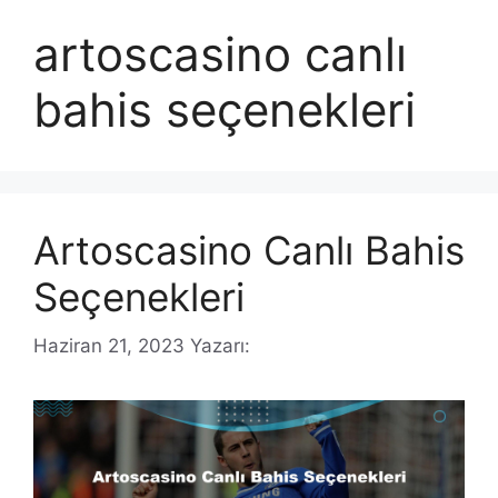
artoscasino canlı
bahis seçenekleri
Artoscasino Canlı Bahis
Seçenekleri
Haziran 21, 2023
Yazarı: