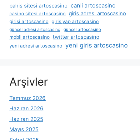
canli artoscasino
bahis sitesi artoscasino
giris adresi artoscasino
casino sitesi artoscasino
girisi artoscasino
giris yap artoscasino
güncel adresi artoscasino
güncel artoscasino
twitter artoscasino
mobil artoscasino
yeni giris artoscasino
yeni adresi artoscasino
Arşivler
Temmuz 2026
Haziran 2026
Haziran 2025
Mayıs 2025
Şubat 2025