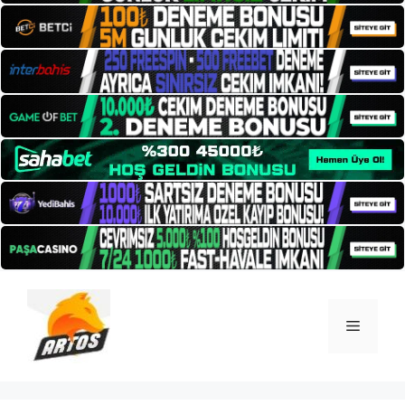
İçeriğe
atla
Menü