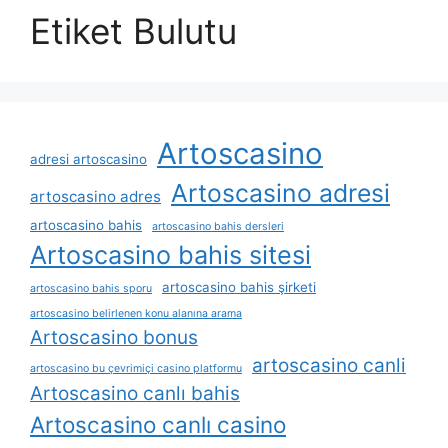
Etiket Bulutu
Artoscasino
adresi artoscasino
Artoscasino adresi
artoscasino adres
artoscasino bahis
artoscasino bahis dersleri
Artoscasino bahis sitesi
artoscasino bahis şirketi
artoscasino bahis sporu
artoscasino belirlenen konu alanına arama
Artoscasino bonus
artoscasino canli
artoscasino bu çevrimiçi casino platformu
Artoscasino canlı bahis
Artoscasino canlı casino