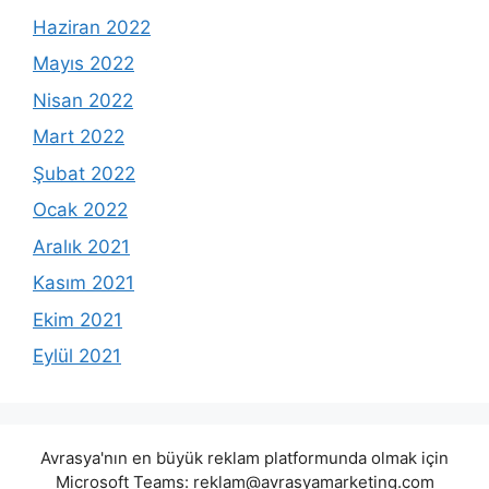
Haziran 2022
Mayıs 2022
Nisan 2022
Mart 2022
Şubat 2022
Ocak 2022
Aralık 2021
Kasım 2021
Ekim 2021
Eylül 2021
Avrasya'nın en büyük reklam platformunda olmak için
Microsoft Teams:
reklam@avrasyamarketing.com