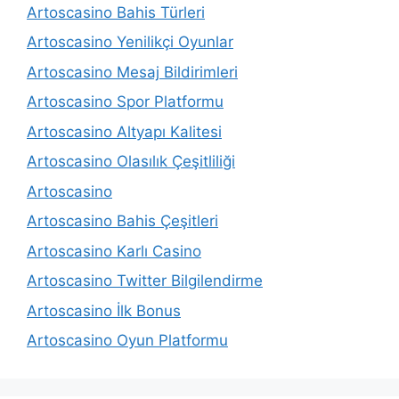
Artoscasino Bahis Türleri
Artoscasino Yenilikçi Oyunlar
Artoscasino Mesaj Bildirimleri
Artoscasino Spor Platformu
Artoscasino Altyapı Kalitesi
Artoscasino Olasılık Çeşitliliği
Artoscasino
Artoscasino Bahis Çeşitleri
Artoscasino Karlı Casino
Artoscasino Twitter Bilgilendirme
Artoscasino İlk Bonus
Artoscasino Oyun Platformu