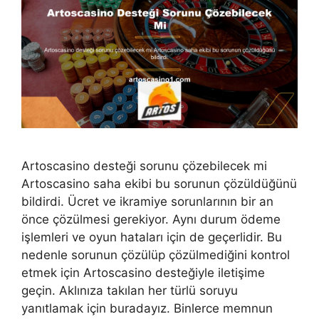
Artoscasino desteği sorunu çözebilecek mi
Artoscasino saha ekibi bu sorunun çözüldüğünü
bildirdi. Ücret ve ikramiye sorunlarının bir an
önce çözülmesi gerekiyor. Aynı durum ödeme
işlemleri ve oyun hataları için de geçerlidir. Bu
nedenle sorunun çözülüp çözülmediğini kontrol
etmek için Artoscasino desteğiyle iletişime
geçin. Aklınıza takılan her türlü soruyu
yanıtlamak için buradayız. Binlerce memnun