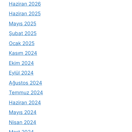
Haziran 2026
Haziran 2025
Mayıs 2025
Şubat 2025
Ocak 2025
Kasım 2024
Ekim 2024
Eylül 2024
Ağustos 2024
Temmuz 2024
Haziran 2024
Mayıs 2024
Nisan 2024