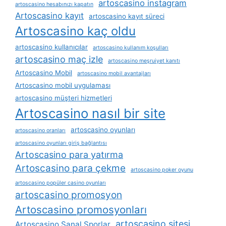
artoscasino instagram
artoscasino hesabınızı kapatın
Artoscasino kayıt
artoscasino kayıt süreci
Artoscasino kaç oldu
artoscasino kullanıcılar
artoscasino kullanım koşulları
artoscasino maç izle
artoscasino meşruiyet kanıtı
Artoscasino Mobil
artoscasino mobil avantajları
Artoscasino mobil uygulaması
artoscasino müşteri hizmetleri
Artoscasino nasıl bir site
artoscasino oyunları
artoscasino oranları
artoscasino oyunları giriş bağlantısı
Artoscasino para yatırma
Artoscasino para çekme
artoscasino poker oyunu
artoscasino popüler casino oyunları
artoscasino promosyon
Artoscasino promosyonları
artoscasino sitesi
Artoscasino Sanal Sporlar