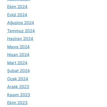
Ekim 2024
Eylül 2024
Ağustos 2024
Temmuz 2024
Haziran 2024
Mayıs 2024
Nisan 2024
Mart 2024
Şubat 2024
Ocak 2024
Aralık 2023
Kasım 2023
Ekim 2023