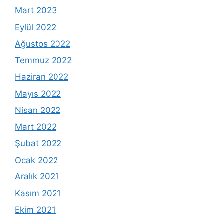
Mart 2023
Eylül 2022
Ağustos 2022
Temmuz 2022
Haziran 2022
Mayıs 2022
Nisan 2022
Mart 2022
Şubat 2022
Ocak 2022
Aralık 2021
Kasım 2021
Ekim 2021