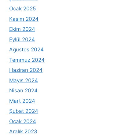
Ocak 2025
Kasım 2024
Ekim 2024
Eylül 2024
Ağustos 2024
Temmuz 2024
Haziran 2024
Mayıs 2024
Nisan 2024
Mart 2024
Şubat 2024
Ocak 2024
Aralık 2023