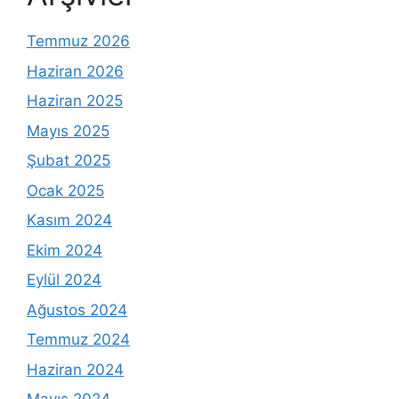
Temmuz 2026
Haziran 2026
Haziran 2025
Mayıs 2025
Şubat 2025
Ocak 2025
Kasım 2024
Ekim 2024
Eylül 2024
Ağustos 2024
Temmuz 2024
Haziran 2024