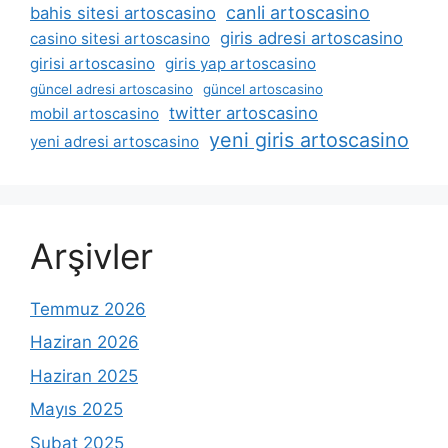
canli artoscasino
bahis sitesi artoscasino
giris adresi artoscasino
casino sitesi artoscasino
girisi artoscasino
giris yap artoscasino
güncel adresi artoscasino
güncel artoscasino
twitter artoscasino
mobil artoscasino
yeni giris artoscasino
yeni adresi artoscasino
Arşivler
Temmuz 2026
Haziran 2026
Haziran 2025
Mayıs 2025
Şubat 2025