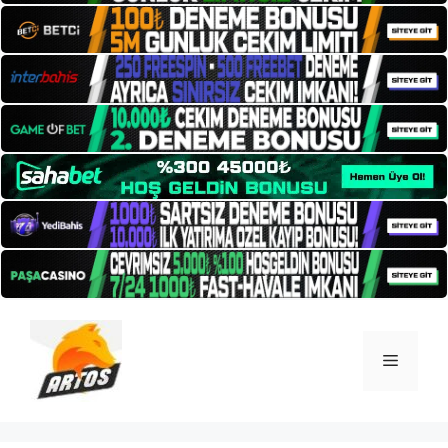
İçeriğe
atla
Menü