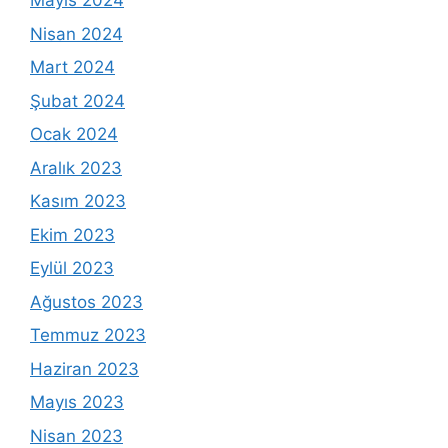
Mayıs 2024
Nisan 2024
Mart 2024
Şubat 2024
Ocak 2024
Aralık 2023
Kasım 2023
Ekim 2023
Eylül 2023
Ağustos 2023
Temmuz 2023
Haziran 2023
Mayıs 2023
Nisan 2023