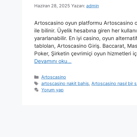
Haziran 28, 2025
Yazarı:
admin
Artoscasino oyun platformu Artoscasino o
ile bilinir. Üyelik hesabına giren her kull
yararlanabilir. En iyi casino, oyun alternati
tabloları, Artoscasino Giriş. Baccarat, Mas
Poker, Şirketin çevrimiçi oyun hizmetleri i
Devamını oku…
Kategoriler
Artoscasino
Etiketler
artoscasino nakit bahis
,
Artoscasino nasıl bir s
Yorum yap