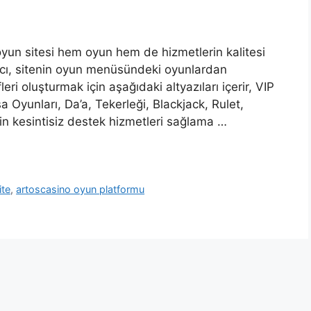
yun sitesi hem oyun hem de hizmetlerin kalitesi
anıcı, sitenin oyun menüsündeki oyunlardan
fleri oluşturmak için aşağıdaki altyazıları içerir, VIP
a Oyunları, Da’a, Tekerleği, Blackjack, Rulet,
çin kesintisiz destek hizmetleri sağlama …
ite
,
artoscasino oyun platformu