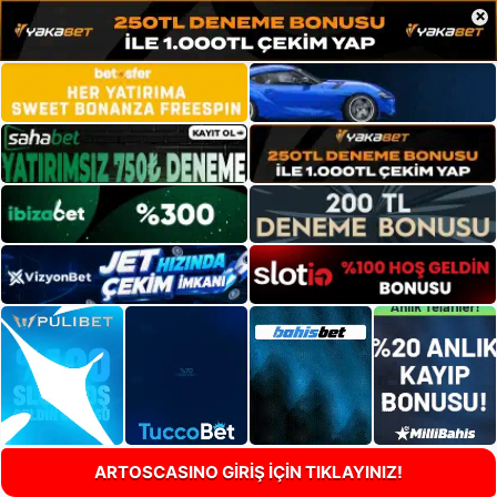
×
ARTOSCASINO GİRİŞ İÇİN TIKLAYINIZ!