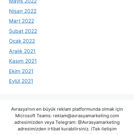
Mayıs 2022
Nisan 2022
Mart 2022
Şubat 2022
Ocak 2022
Aralık 2021
Kasım 2021
Ekim 2021
Eylül 2021
Avrasya'nın en büyük reklam platformunda olmak için
Microsoft Teams:
reklam@avrasyamarketing.com
adresimizden veya Telegram: @Avrasyamarketing
adresimizden irtibat kurabilirsiniz. (Tek iletişim