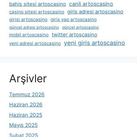
canli artoscasino
bahis sitesi artoscasino
giris adresi artoscasino
casino sitesi artoscasino
girisi artoscasino
giris yap artoscasino
güncel adresi artoscasino
güncel artoscasino
twitter artoscasino
mobil artoscasino
yeni giris artoscasino
yeni adresi artoscasino
Arşivler
Temmuz 2026
Haziran 2026
Haziran 2025
Mayıs 2025
Şubat 2025