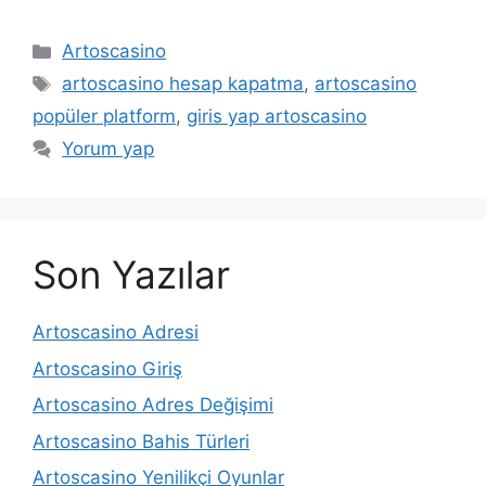
Kategoriler
Artoscasino
Etiketler
artoscasino hesap kapatma
,
artoscasino
popüler platform
,
giris yap artoscasino
Yorum yap
Son Yazılar
Artoscasino Adresi
Artoscasino Giriş
Artoscasino Adres Değişimi
Artoscasino Bahis Türleri
Artoscasino Yenilikçi Oyunlar