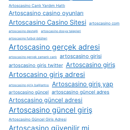
Artoscasino Canlı Yardım Hattı
Artoscasino casino oyunları
Artoscasino Casino Sitesi
artoscasino com
artoscasino desteği
artoscasino dosya talepleri
artoscasino futbol ödülleri
Artoscasino gerçek adresi
artoscasino girisi
artoscasino gerçek zamanlı canlı
Artoscasino giriş
artoscasino giris twitter
Artoscasino giriş adresi
Artoscasino giriş yap
artoscasino giriş bağlantısı
artoscasino güncel adres
artoscasino güncel
Artoscasino güncel adresi
Artoscasino güncel giriş
Artoscasino Güncel Giriş Adresi
Artoscasino güvenilir mi