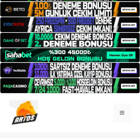
İçeriğe
atla
Menü