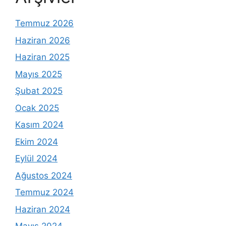
Temmuz 2026
Haziran 2026
Haziran 2025
Mayıs 2025
Şubat 2025
Ocak 2025
Kasım 2024
Ekim 2024
Eylül 2024
Ağustos 2024
Temmuz 2024
Haziran 2024