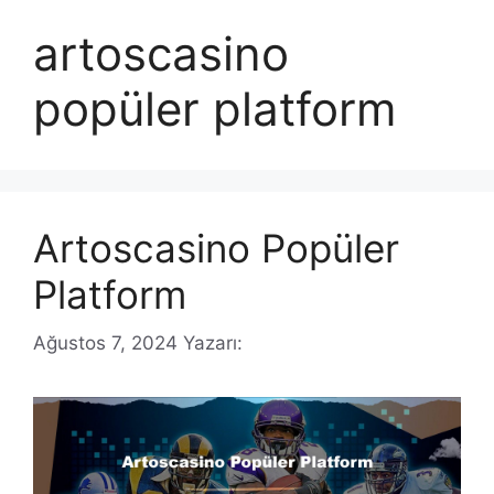
artoscasino
popüler platform
Artoscasino Popüler
Platform
Ağustos 7, 2024
Yazarı: