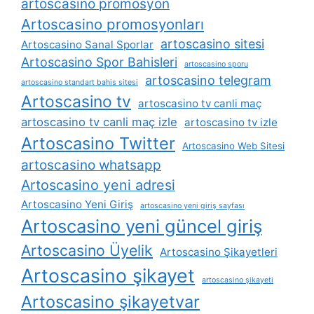
artoscasino promosyon
Artoscasino promosyonları
artoscasino sitesi
Artoscasino Sanal Sporlar
Artoscasino Spor Bahisleri
artoscasino sporu
artoscasino telegram
artoscasino standart bahis sitesi
Artoscasino tv
artoscasino tv canli maç
artoscasino tv canli maç izle
artoscasino tv izle
Artoscasino Twitter
Artoscasino Web Sitesi
artoscasino whatsapp
Artoscasino yeni adresi
Artoscasino Yeni Giriş
artoscasino yeni giriş sayfası
Artoscasino yeni güncel giriş
Artoscasino Üyelik
Artoscasino Şikayetleri
Artoscasino şikayet
artoscasino şikayeti
Artoscasino şikayetvar