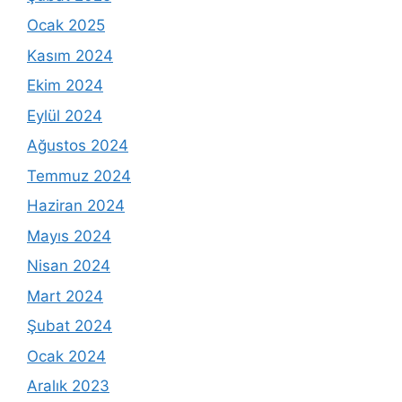
Ocak 2025
Kasım 2024
Ekim 2024
Eylül 2024
Ağustos 2024
Temmuz 2024
Haziran 2024
Mayıs 2024
Nisan 2024
Mart 2024
Şubat 2024
Ocak 2024
Aralık 2023