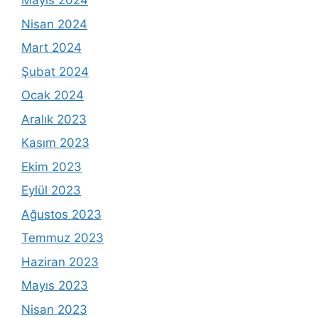
Mayıs 2024
Nisan 2024
Mart 2024
Şubat 2024
Ocak 2024
Aralık 2023
Kasım 2023
Ekim 2023
Eylül 2023
Ağustos 2023
Temmuz 2023
Haziran 2023
Mayıs 2023
Nisan 2023