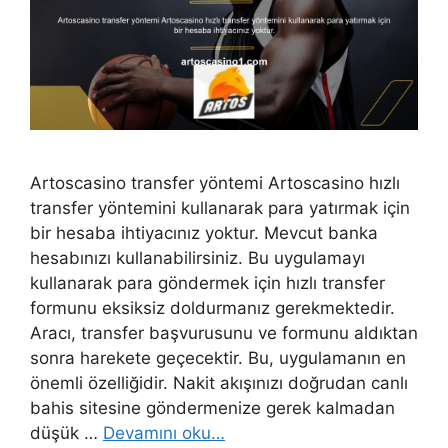
Artoscasino transfer yöntemi Artoscasino hızlı
transfer yöntemini kullanarak para yatırmak için
bir hesaba ihtiyacınız yoktur. Mevcut banka
hesabınızı kullanabilirsiniz. Bu uygulamayı
kullanarak para göndermek için hızlı transfer
formunu eksiksiz doldurmanız gerekmektedir.
Aracı, transfer başvurusunu ve formunu aldıktan
sonra harekete geçecektir. Bu, uygulamanın en
önemli özelliğidir. Nakit akışınızı doğrudan canlı
bahis sitesine göndermenize gerek kalmadan
düşük …
Devamını oku…