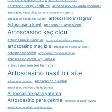
artoscasino güvenlir mi
artoscasino hakkında yorumlar
artoscasino hangi cihazdan giriş yapmalıyım sports
artoscasino instagram
artoscasino hesabınızı kapatın
Artoscasino kayıt
artoscasino kayıt süreci
Artoscasino kaç oldu
artoscasino kullanıcılar
artoscasino kullanım koşulları
artoscasino maç izle
artoscasino meşruiyet kanıtı
Artoscasino Mobil
artoscasino mobil avantajları
Artoscasino mobil uygulaması
artoscasino müşteri hizmetleri
Artoscasino nasıl bir site
artoscasino oyunları
artoscasino oranları
artoscasino oyunları giriş bağlantısı
Artoscasino para yatırma
Artoscasino para çekme
artoscasino poker oyunu
artoscasino popüler casino oyunları