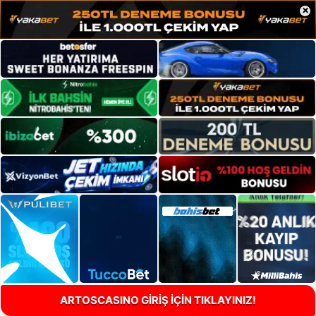
×
ARTOSCASINO GİRİŞ İÇİN TIKLAYINIZ!