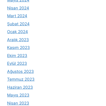
Mayıs 2024
Nisan 2024
Mart 2024
Şubat 2024
Ocak 2024
Aralık 2023
Kasım 2023
Ekim 2023
Eylül 2023
Ağustos 2023
Temmuz 2023
Haziran 2023
Mayıs 2023
Nisan 2023