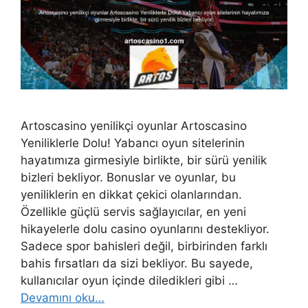
Artoscasino yenilikçi oyunlar Artoscasino
Yeniliklerle Dolu! Yabancı oyun sitelerinin
hayatımıza girmesiyle birlikte, bir sürü yenilik
bizleri bekliyor. Bonuslar ve oyunlar, bu
yeniliklerin en dikkat çekici olanlarından.
Özellikle güçlü servis sağlayıcılar, en yeni
hikayelerle dolu casino oyunlarını destekliyor.
Sadece spor bahisleri değil, birbirinden farklı
bahis fırsatları da sizi bekliyor. Bu sayede,
kullanıcılar oyun içinde diledikleri gibi …
Devamını oku…