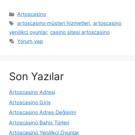
Kategoriler
Artoscasino
Etiketler
artoscasino müşteri hizmetleri
,
artoscasino
yenilikçi oyunlar
,
casino sitesi artoscasino
Yorum yap
Son Yazılar
Artoscasino Adresi
Artoscasino Giriş
Artoscasino Adres Değişimi
Artoscasino Bahis Türleri
Artoscasino Yenilikçi Oyunlar