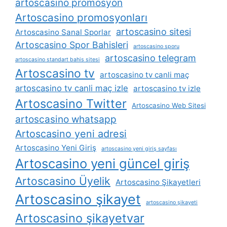
artoscasino promosyon
Artoscasino promosyonları
artoscasino sitesi
Artoscasino Sanal Sporlar
Artoscasino Spor Bahisleri
artoscasino sporu
artoscasino telegram
artoscasino standart bahis sitesi
Artoscasino tv
artoscasino tv canli maç
artoscasino tv canli maç izle
artoscasino tv izle
Artoscasino Twitter
Artoscasino Web Sitesi
artoscasino whatsapp
Artoscasino yeni adresi
Artoscasino Yeni Giriş
artoscasino yeni giriş sayfası
Artoscasino yeni güncel giriş
Artoscasino Üyelik
Artoscasino Şikayetleri
Artoscasino şikayet
artoscasino şikayeti
Artoscasino şikayetvar