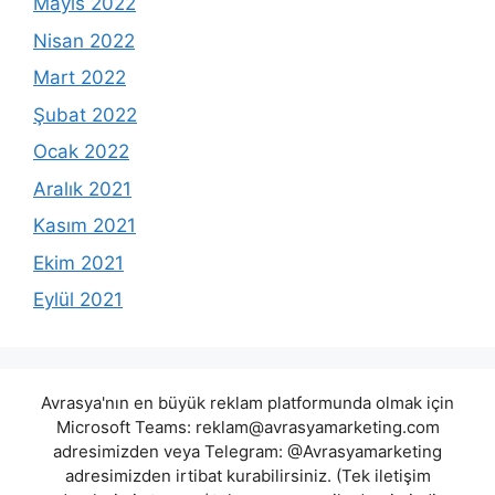
Mayıs 2022
Nisan 2022
Mart 2022
Şubat 2022
Ocak 2022
Aralık 2021
Kasım 2021
Ekim 2021
Eylül 2021
Avrasya'nın en büyük reklam platformunda olmak için
Microsoft Teams:
reklam@avrasyamarketing.com
adresimizden veya Telegram: @Avrasyamarketing
adresimizden irtibat kurabilirsiniz. (Tek iletişim