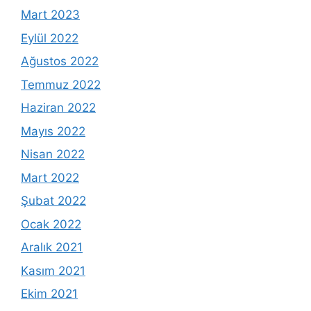
Mart 2023
Eylül 2022
Ağustos 2022
Temmuz 2022
Haziran 2022
Mayıs 2022
Nisan 2022
Mart 2022
Şubat 2022
Ocak 2022
Aralık 2021
Kasım 2021
Ekim 2021