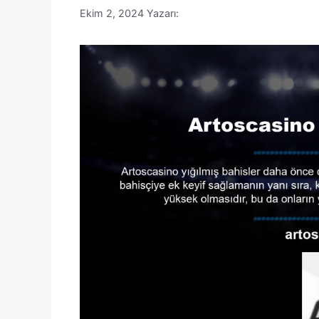
Ekim 2, 2024
Yazarı: