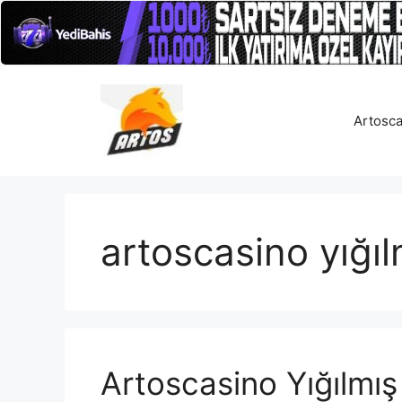
İçeriğe
atla
Artosca
artoscasino yığıl
Artoscasino Yığılmış