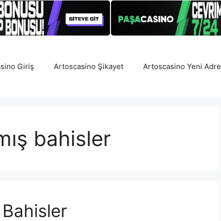
sino Giriş
Artoscasino Şikayet
Artoscasino Yeni Adre
mış bahisler
 Bahisler