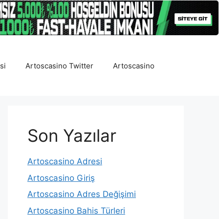
si
Artoscasino Twitter
Artoscasino
Son Yazılar
Artoscasino Adresi
Artoscasino Giriş
Artoscasino Adres Değişimi
Artoscasino Bahis Türleri