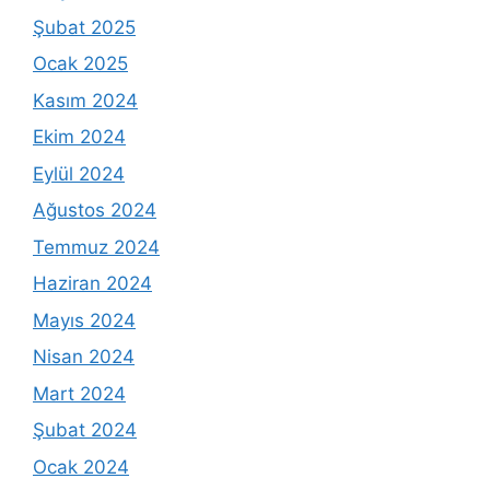
Şubat 2025
Ocak 2025
Kasım 2024
Ekim 2024
Eylül 2024
Ağustos 2024
Temmuz 2024
Haziran 2024
Mayıs 2024
Nisan 2024
Mart 2024
Şubat 2024
Ocak 2024