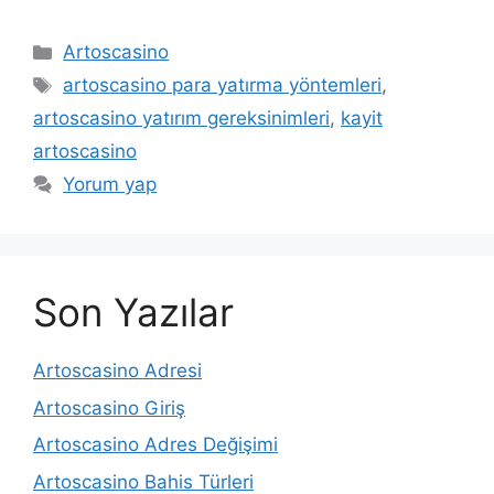
Kategoriler
Artoscasino
Etiketler
artoscasino para yatırma yöntemleri
,
artoscasino yatırım gereksinimleri
,
kayit
artoscasino
Yorum yap
Son Yazılar
Artoscasino Adresi
Artoscasino Giriş
Artoscasino Adres Değişimi
Artoscasino Bahis Türleri