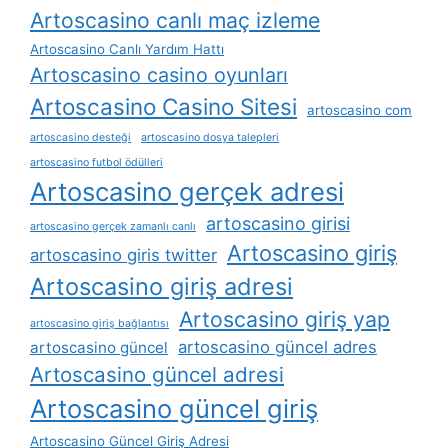
Artoscasino canlı maç izleme
Artoscasino Canlı Yardım Hattı
Artoscasino casino oyunları
Artoscasino Casino Sitesi
artoscasino com
artoscasino desteği
artoscasino dosya talepleri
artoscasino futbol ödülleri
Artoscasino gerçek adresi
artoscasino girisi
artoscasino gerçek zamanlı canlı
Artoscasino giriş
artoscasino giris twitter
Artoscasino giriş adresi
Artoscasino giriş yap
artoscasino giriş bağlantısı
artoscasino güncel adres
artoscasino güncel
Artoscasino güncel adresi
Artoscasino güncel giriş
Artoscasino Güncel Giriş Adresi