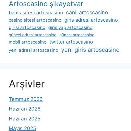
Artoscasino şikayetvar
canli artoscasino
bahis sitesi artoscasino
giris adresi artoscasino
casino sitesi artoscasino
girisi artoscasino
giris yap artoscasino
güncel adresi artoscasino
güncel artoscasino
twitter artoscasino
mobil artoscasino
yeni giris artoscasino
yeni adresi artoscasino
Arşivler
Temmuz 2026
Haziran 2026
Haziran 2025
Mayıs 2025