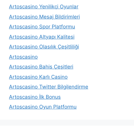
Artoscasino Yenilikçi Oyunlar
Artoscasino Mesaj Bildirimleri
Artoscasino Spor Platformu
Artoscasino Altyapı Kalitesi
Artoscasino Olasılık Çeşitliliği
Artoscasino
Artoscasino Bahis Çeşitleri
Artoscasino Karlı Casino
Artoscasino Twitter Bilgilendirme
Artoscasino İlk Bonus
Artoscasino Oyun Platformu