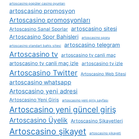
artoscasino popüler casino oyunları
artoscasino promosyon
Artoscasino promosyonları
artoscasino sitesi
Artoscasino Sanal Sporlar
Artoscasino Spor Bahisleri
artoscasino sporu
artoscasino telegram
artoscasino standart bahis sitesi
Artoscasino tv
artoscasino tv canli maç
artoscasino tv canli maç izle
artoscasino tv izle
Artoscasino Twitter
Artoscasino Web Sitesi
artoscasino whatsapp
Artoscasino yeni adresi
Artoscasino Yeni Giriş
artoscasino yeni giriş sayfası
Artoscasino yeni güncel giriş
Artoscasino Üyelik
Artoscasino Şikayetleri
Artoscasino şikayet
artoscasino şikayeti